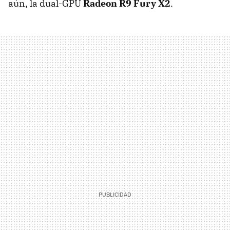
aún, la dual-GPU
Radeon R9 Fury X2
.