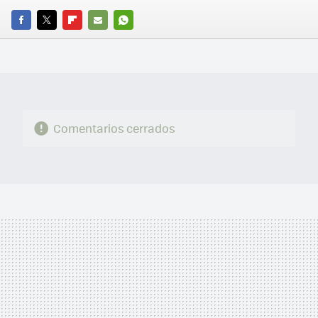
FACEBOOK
TWITTER
FLIPBOARD
E-
WHATSAPP
MAIL
Comentarios cerrados