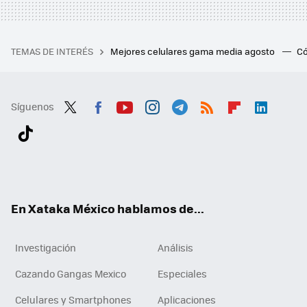
TEMAS DE INTERÉS
Mejores celulares gama media agosto
Có
Síguenos
Twit
Fac
You
Inst
Tele
RSS
Flip
Link
ter
ebo
tub
agr
gra
boa
edI
Tikt
ok
e
am
m
rd
n
ok
En Xataka México hablamos de...
Investigación
Análisis
Cazando Gangas Mexico
Especiales
Celulares y Smartphones
Aplicaciones