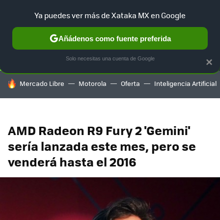
Ya puedes ver más de Xataka MX en Google
SELECCIÓN
GAMING
HOME
AUTO
TERRITORIO SAM
Añádenos como fuente preferida
Solo necesitas una cuenta de Google
×
HOY SE HABLA DE
Mercado Libre
Motorola
Oferta
Inteligencia Artificial
AMD Radeon R9 Fury 2 'Gemini'
sería lanzada este mes, pero se
venderá hasta el 2016