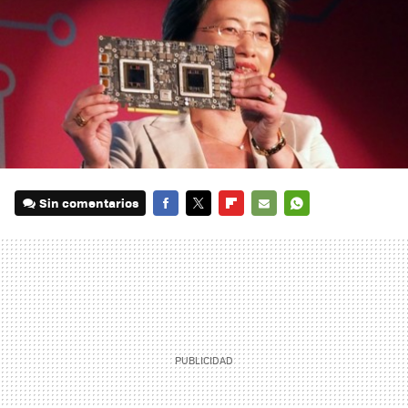
Sin comentarios
FACEBOOK
TWITTER
FLIPBOARD
E-
WHATSAPP
MAIL