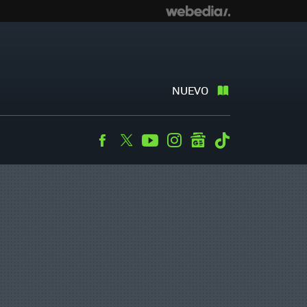
NUEVO
Facebook
Twitter
Youtube
Instagram
googlenews
Tiktok