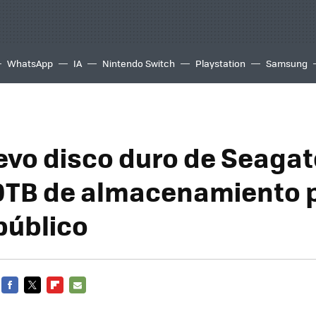
WhatsApp
IA
Nintendo Switch
Playstation
Samsung
evo disco duro de Seagat
0TB de almacenamiento 
público
FACEBOOK
TWITTER
FLIPBOARD
E-