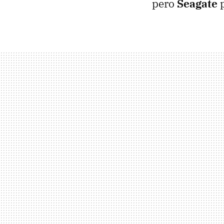
pero
Seagate
p