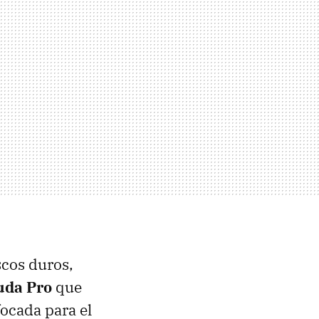
scos duros,
uda Pro
que
ocada para el