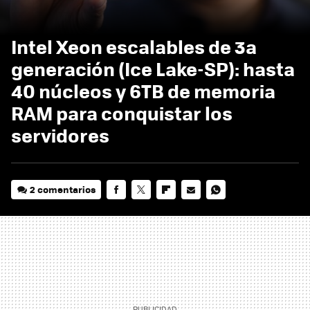
Intel Xeon escalables de 3a
generación (Ice Lake-SP): hasta
40 núcleos y 6TB de memoria
RAM para conquistar los
servidores
2 comentarios
FACEBOOK
TWITTER
FLIPBOARD
E-
WHATSAPP
MAIL