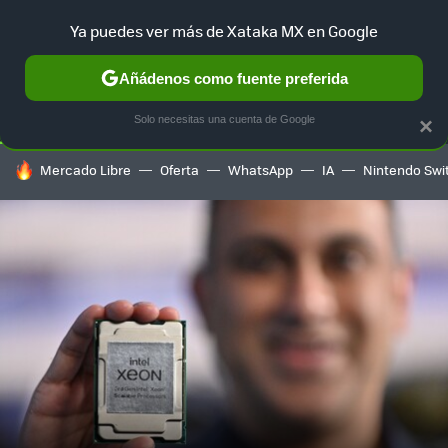
Ya puedes ver más de Xataka MX en Google
SELECCIÓN
GAMING
HOME
AUTO
TERRITORIO SAM
Añádenos como fuente preferida
Solo necesitas una cuenta de Google
×
HOY SE HABLA DE
Mercado Libre
Oferta
WhatsApp
IA
Nintendo Swi