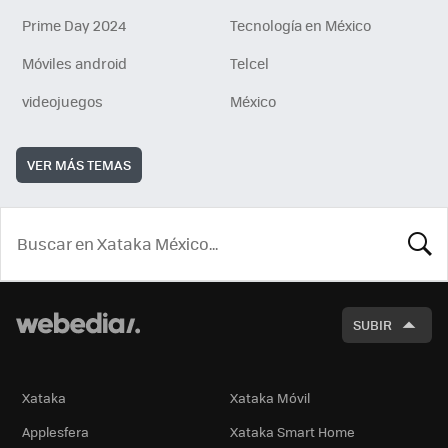
Prime Day 2024
Tecnología en México
Móviles android
Telcel
videojuegos
México
VER MÁS TEMAS
BUSCA
SUBIR
Xataka
Xataka Móvil
Applesfera
Xataka Smart Home