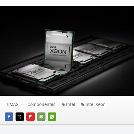
TEMAS
Componentes
Intel
Intel Xeon
FACEBOOK
TWITTER
FLIPBOARD
E-
WHATSAPP
MAIL