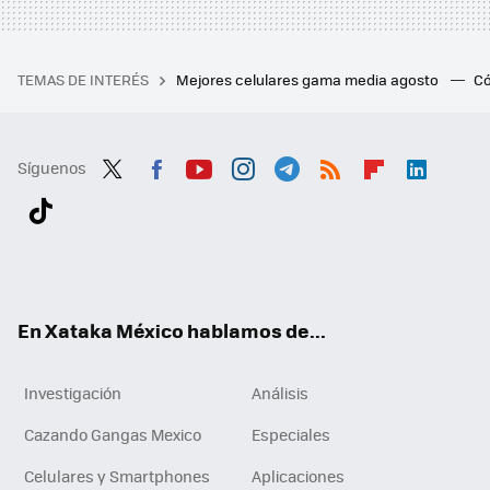
TEMAS DE INTERÉS
Mejores celulares gama media agosto
Có
Síguenos
Twit
Fac
You
Inst
Tele
RSS
Flip
Link
ter
ebo
tub
agr
gra
boa
edI
Tikt
ok
e
am
m
rd
n
ok
En Xataka México hablamos de...
Investigación
Análisis
Cazando Gangas Mexico
Especiales
Celulares y Smartphones
Aplicaciones