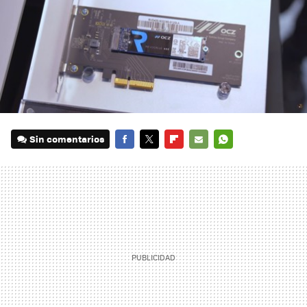
Sin comentarios
FACEBOOK
TWITTER
FLIPBOARD
E-
WHATSAPP
MAIL