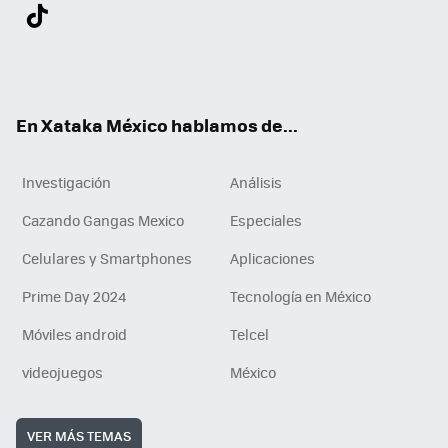
Twit
Fac
You
Inst
Tele
RSS
Flip
Link
ter
ebo
tub
agr
gra
boa
edI
Tikt
ok
e
am
m
rd
n
ok
En Xataka México hablamos de...
Investigación
Análisis
Cazando Gangas Mexico
Especiales
Celulares y Smartphones
Aplicaciones
Prime Day 2024
Tecnología en México
Móviles android
Telcel
videojuegos
México
VER MÁS TEMAS