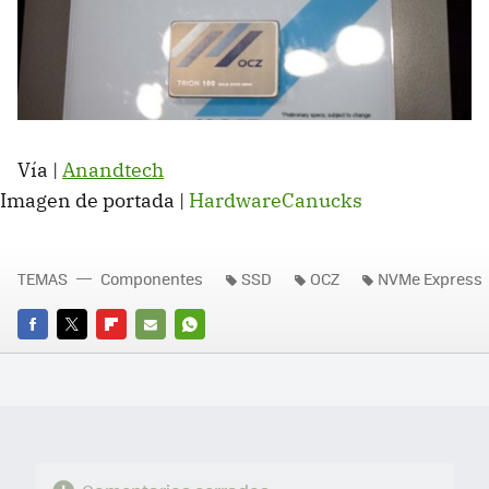
Vía |
Anandtech
Imagen de portada |
HardwareCanucks
TEMAS
Componentes
SSD
OCZ
NVMe Express
FACEBOOK
TWITTER
FLIPBOARD
E-
WHATSAPP
MAIL