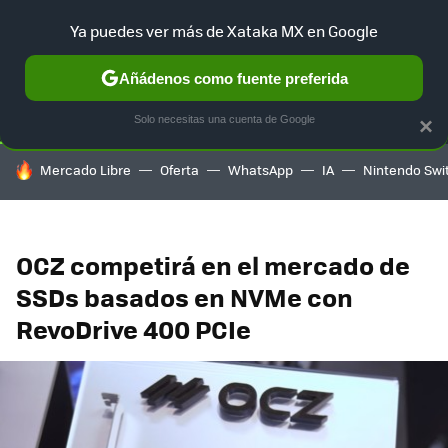
Ya puedes ver más de Xataka MX en Google
SELECCIÓN
GAMING
HOME
AUTO
TERRITORIO SAM
Añádenos como fuente preferida
Solo necesitas una cuenta de Google
×
HOY SE HABLA DE
Mercado Libre
Oferta
WhatsApp
IA
Nintendo Swi
OCZ competirá en el mercado de
SSDs basados en NVMe con
RevoDrive 400 PCIe