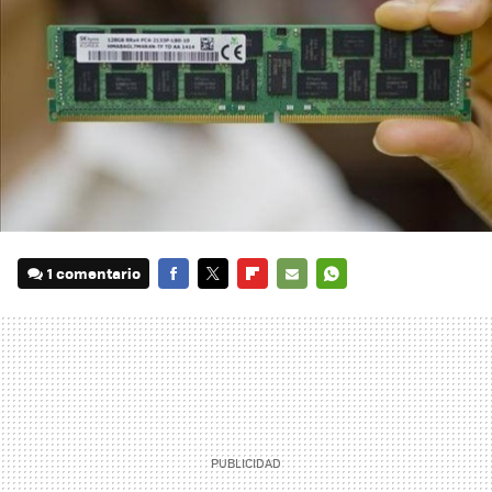
1 comentario
FACEBOOK
TWITTER
FLIPBOARD
E-
WHATSAPP
MAIL