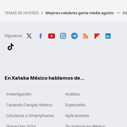
TEMAS DE INTERÉS
Mejores celulares gama media agosto
Có
Síguenos
Twit
Fac
You
Inst
Tele
RSS
Flip
Link
ter
ebo
tub
agr
gra
boa
edI
Tikt
ok
e
am
m
rd
n
ok
En Xataka México hablamos de...
Investigación
Análisis
Cazando Gangas Mexico
Especiales
Celulares y Smartphones
Aplicaciones
Prime Day 2024
Tecnología en México