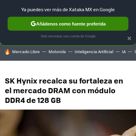
Ya puedes ver más de Xataka MX en Google
SELECCIÓN
GAMING
HOME
AUTO
TERRITORIO SAM
Añádenos como fuente preferida
Solo necesitas una cuenta de Google
×
HOY SE HABLA DE
Mercado Libre
Motorola
Inteligencia Artificial
IA
SK Hynix recalca su fortaleza en
el mercado DRAM con módulo
DDR4 de 128 GB