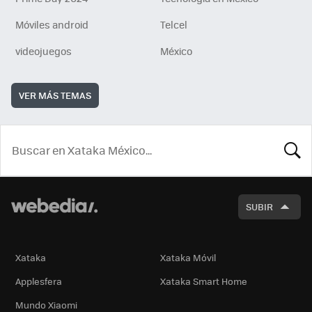
Móviles android
Telcel
videojuegos
México
VER MÁS TEMAS
BUSCA
SUBIR
Xataka
Xataka Móvil
Applesfera
Xataka Smart Home
Mundo Xiaomi