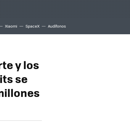
Xiaomi
SpaceX
Audífonos
te y los
its se
millones