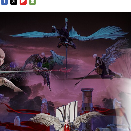
FACEBOOK
TWITTER
FLIPBOARD
E-
MAIL