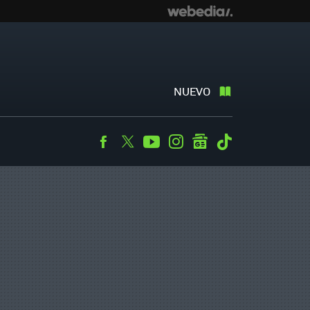
NUEVO
Facebook
Twitter
Youtube
Instagram
googlenews
Tiktok