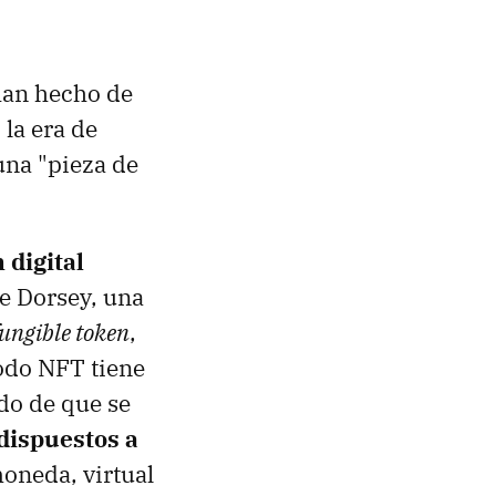
han hecho de
 la era de
una "pieza de
 digital
de Dorsey, una
ungible token
,
todo NFT tiene
do de que se
 dispuestos a
oneda, virtual