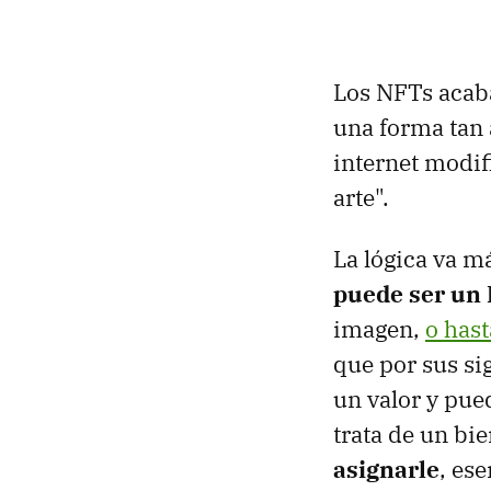
Los NFTs acaba
una forma tan 
internet modi
arte".
La lógica va m
puede ser un
imagen,
o has
que por sus si
un valor y pu
trata de un bie
asignarle
, es