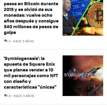
pesos en Bitcoin durante
2015 y se olvidó de sus
monedas: vuelve ocho
años después y consigue
540 millones de pesos de
golpe
COMENTARIOS
3
HACE 3 AÑOS
'Symbiogenesis': la
apuesta de Square Enix
que planea vender a 10
mil personajes como NFT
con diseño y
características "únicas"
COMENTARIOS
0
HACE 3 AÑOS