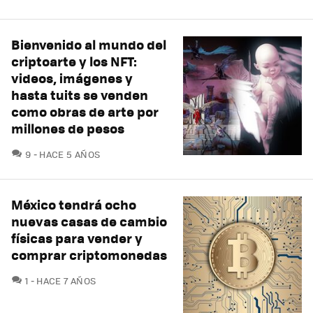
Bienvenido al mundo del
criptoarte y los NFT:
videos, imágenes y
hasta tuits se venden
como obras de arte por
millones de pesos
COMENTARIOS
9
HACE 5 AÑOS
México tendrá ocho
nuevas casas de cambio
físicas para vender y
comprar criptomonedas
COMENTARIOS
1
HACE 7 AÑOS