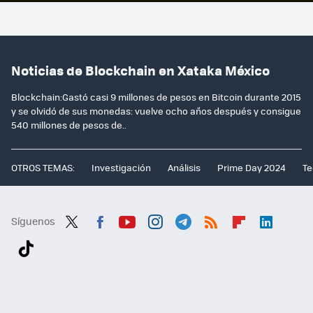
Noticias de Blockchain en Xataka México
Blockchain:Gastó casi 9 millones de pesos en Bitcoin durante 2015
y se olvidó de sus monedas: vuelve ocho años después y consigue
540 millones de pesos de..
OTROS TEMAS:
Investigación
Análisis
Prime Day 2024
Te
Síguenos
Twit
Fac
You
Inst
Tele
RSS
Flip
Link
ter
ebo
tub
agr
gra
boa
edI
Tikt
ok
e
am
m
rd
n
ok