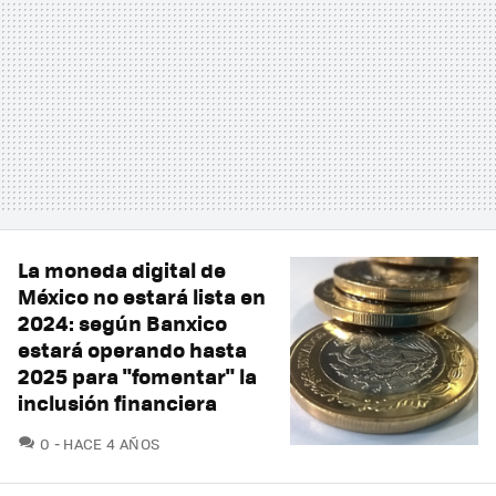
La moneda digital de
México no estará lista en
2024: según Banxico
estará operando hasta
2025 para "fomentar" la
inclusión financiera
COMENTARIOS
0
HACE 4 AÑOS