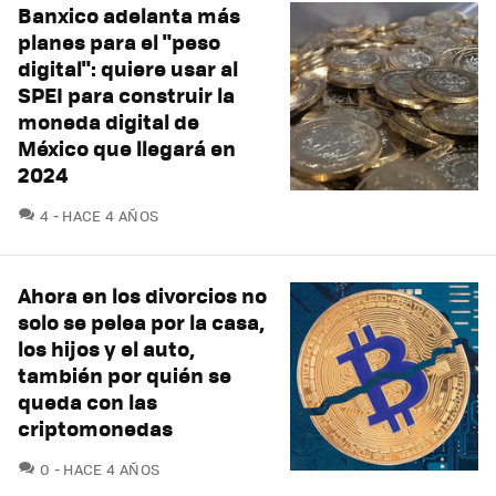
Banxico adelanta más
planes para el "peso
digital": quiere usar al
SPEI para construir la
moneda digital de
México que llegará en
2024
COMENTARIOS
4
HACE 4 AÑOS
Ahora en los divorcios no
solo se pelea por la casa,
los hijos y el auto,
también por quién se
queda con las
criptomonedas
COMENTARIOS
0
HACE 4 AÑOS