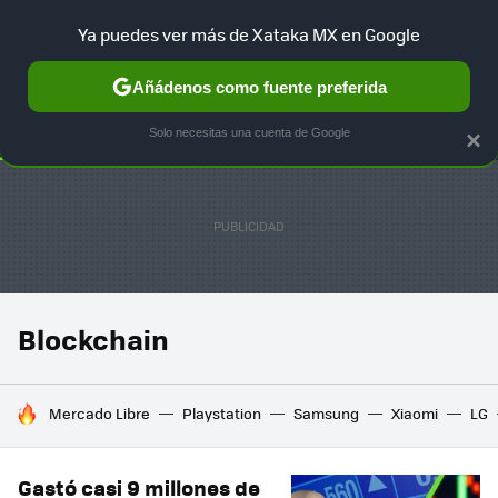
Ya puedes ver más de Xataka MX en Google
SELECCIÓN
GAMING
HOME
AUTO
TERRITORIO SAM
Añádenos como fuente preferida
Solo necesitas una cuenta de Google
×
Blockchain
HOY SE HABLA DE
Mercado Libre
Playstation
Samsung
Xiaomi
LG
Gastó casi 9 millones de