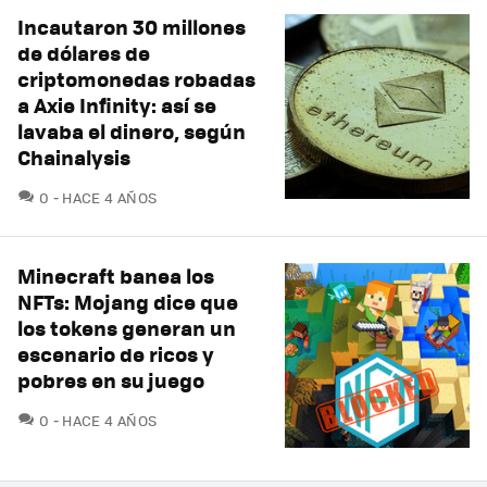
Incautaron 30 millones
de dólares de
criptomonedas robadas
a Axie Infinity: así se
lavaba el dinero, según
Chainalysis
COMENTARIOS
0
HACE 4 AÑOS
Minecraft banea los
NFTs: Mojang dice que
los tokens generan un
escenario de ricos y
pobres en su juego
COMENTARIOS
0
HACE 4 AÑOS