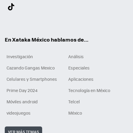
Twit
Fac
You
Inst
Tele
RSS
Flip
Link
ter
ebo
tub
agr
gra
boa
edI
Tikt
ok
e
am
m
rd
n
ok
En Xataka México hablamos de...
Investigación
Análisis
Cazando Gangas Mexico
Especiales
Celulares y Smartphones
Aplicaciones
Prime Day 2024
Tecnología en México
Móviles android
Telcel
videojuegos
México
VER MÁS TEMAS