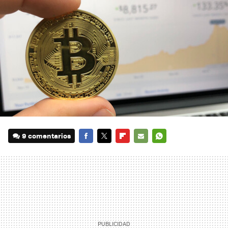
9 comentarios
FACEBOOK
TWITTER
FLIPBOARD
E-
WHATSAPP
MAIL