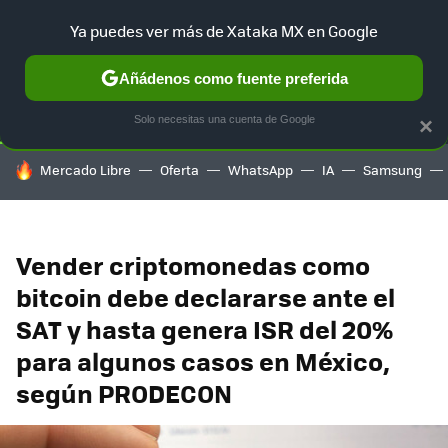
Ya puedes ver más de Xataka MX en Google
SELECCIÓN
GAMING
HOME
AUTO
TERRITORIO SAM
Añádenos como fuente preferida
Solo necesitas una cuenta de Google
×
HOY SE HABLA DE
Mercado Libre
Oferta
WhatsApp
IA
Samsung
Vender criptomonedas como
bitcoin debe declararse ante el
SAT y hasta genera ISR del 20%
para algunos casos en México,
según PRODECON