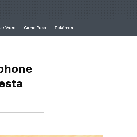
tar Wars
Game Pass
Pokémon
tphone
esta