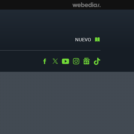
NUEVO
Facebook
Twitter
Youtube
Instagram
googlenews
Tiktok