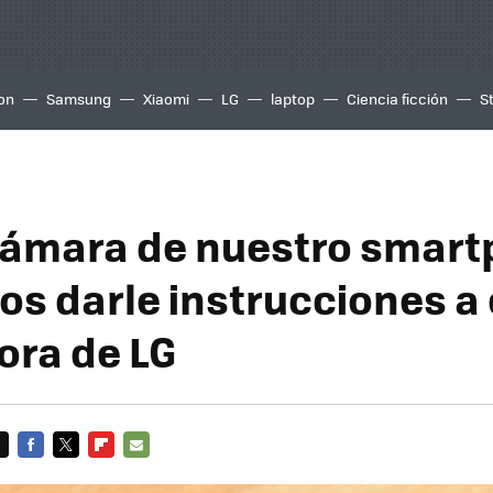
ion
Samsung
Xiaomi
LG
laptop
Ciencia ficción
S
cámara de nuestro smar
s darle instrucciones a 
ora de LG
FACEBOOK
TWITTER
FLIPBOARD
E-