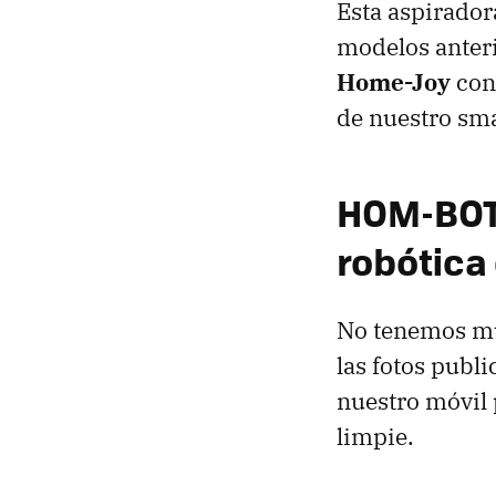
Esta aspirador
modelos anteri
Home-Joy
con
de nuestro sma
HOM-BOT 
robótica
No tenemos mu
las fotos publ
nuestro móvil
limpie.