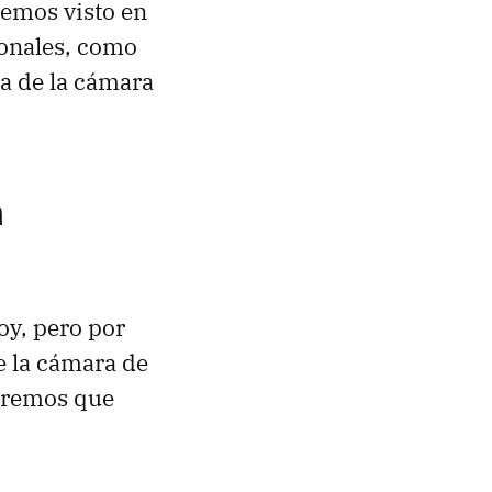
hemos visto en
ionales, como
a de la cámara
a
y, pero por
e la cámara de
ueremos que