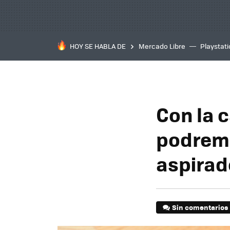
HOY SE HABLA DE
Mercado Libre
Playstat
Con la 
podremo
aspirad
Sin comentarios