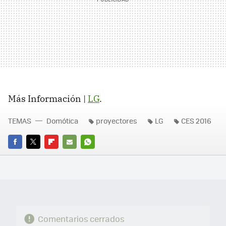
Más Información |
LG
.
TEMAS
Domótica
proyectores
LG
CES 2016
FACEBOOK
TWITTER
FLIPBOARD
E-
WHATSAPP
MAIL
Comentarios cerrados