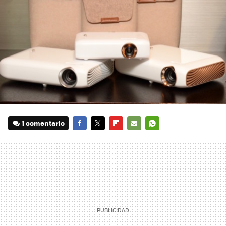
1 comentario
FACEBOOK
TWITTER
FLIPBOARD
E-
WHATSAPP
MAIL