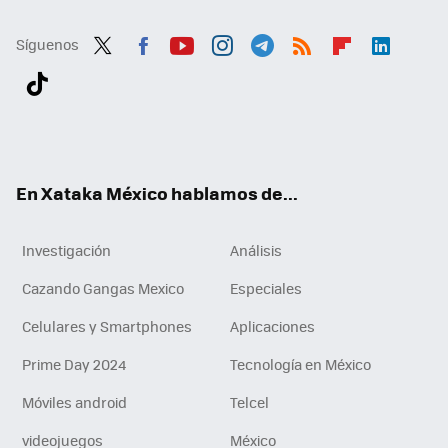
Síguenos
Twit
Fac
You
Inst
Tele
RSS
Flip
Link
ter
ebo
tub
agr
gra
boa
edI
Tikt
ok
e
am
m
rd
n
ok
En Xataka México hablamos de...
Investigación
Análisis
Cazando Gangas Mexico
Especiales
Celulares y Smartphones
Aplicaciones
Prime Day 2024
Tecnología en México
Móviles android
Telcel
videojuegos
México