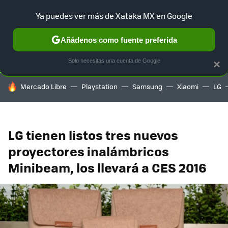
Ya puedes ver más de Xataka MX en Google
SELECCIÓN
GAMING
HOME
AUTO
TERRITORIO SAM
Añádenos como fuente preferida
Solo necesitas una cuenta de Google
×
HOY SE HABLA DE
Mercado Libre
Playstation
Samsung
Xiaomi
LG
LG tienen listos tres nuevos
proyectores inalámbricos
Minibeam, los llevará a CES 2016