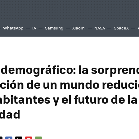
WhatsApp
IA
Samsung
Xiaomi
NASA
SpaceX
 demográfico: la sorpre
ución de un mundo reduci
bitantes y el futuro de la
dad