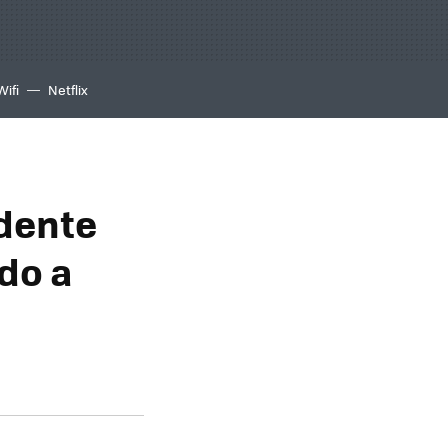
Wifi
Netflix
ndente
do a