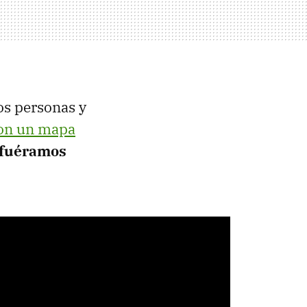
os personas y
on un mapa
o fuéramos