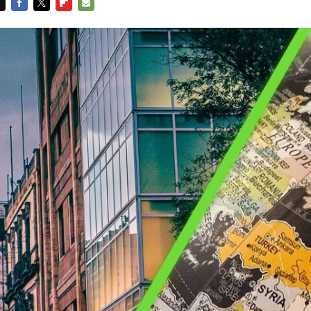
FACEBOOK
TWITTER
FLIPBOARD
E-
MAIL