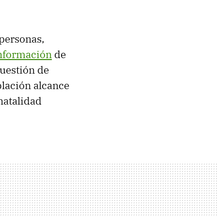
 personas,
nformación
de
cuestión de
blación alcance
 natalidad