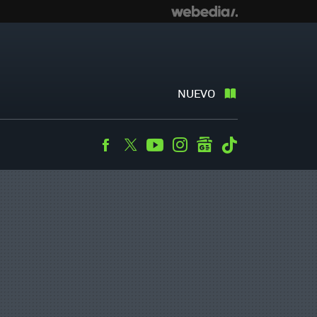
NUEVO
Facebook
Twitter
Youtube
Instagram
googlenews
Tiktok