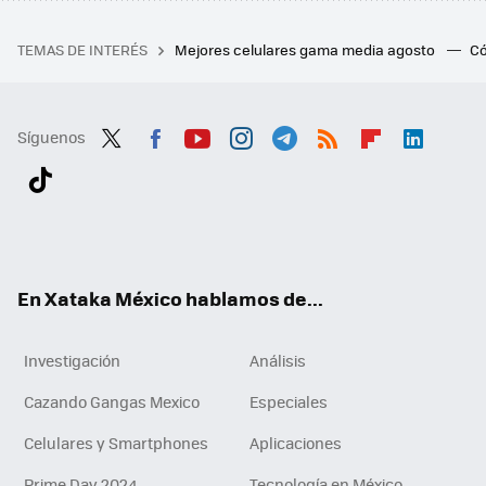
TEMAS DE INTERÉS
Mejores celulares gama media agosto
Có
Síguenos
Twit
Fac
You
Inst
Tele
RSS
Flip
Link
ter
ebo
tub
agr
gra
boa
edI
Tikt
ok
e
am
m
rd
n
ok
En Xataka México hablamos de...
Investigación
Análisis
Cazando Gangas Mexico
Especiales
Celulares y Smartphones
Aplicaciones
Prime Day 2024
Tecnología en México