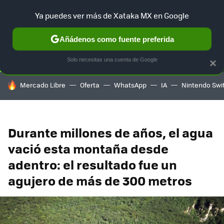
Ya puedes ver más de Xataka MX en Google
SELECCIÓN
GAMING
HOME
AUTO
TERRITORIO SAM
Añádenos como fuente preferida
Solo necesitas una cuenta de Google
×
HOY SE HABLA DE
Mercado Libre
Oferta
WhatsApp
IA
Nintendo Swi
Durante millones de años, el agua
vació esta montaña desde
adentro: el resultado fue un
agujero de más de 300 metros