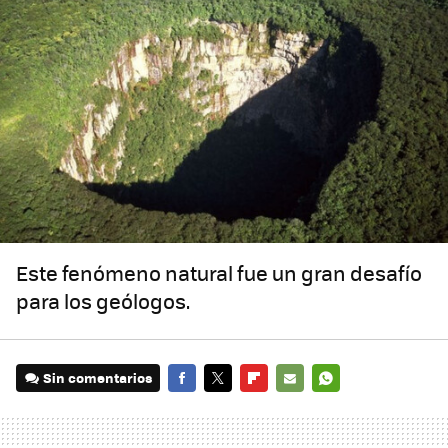
Este fenómeno natural fue un gran desafío
para los geólogos.
Sin comentarios
FACEBOOK
TWITTER
FLIPBOARD
E-
WHATSAPP
MAIL