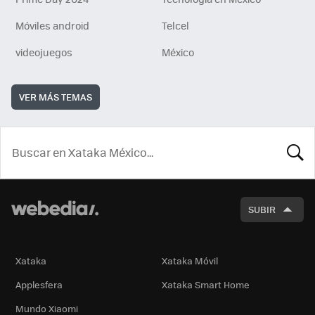
Móviles android
Telcel
videojuegos
México
VER MÁS TEMAS
BUSCA
SUBIR
Xataka
Xataka Móvil
Applesfera
Xataka Smart Home
Mundo Xiaomi