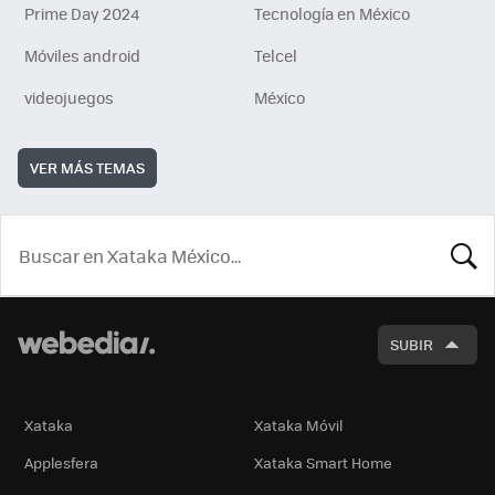
Prime Day 2024
Tecnología en México
Móviles android
Telcel
videojuegos
México
VER MÁS TEMAS
BUSCA
SUBIR
Xataka
Xataka Móvil
Applesfera
Xataka Smart Home