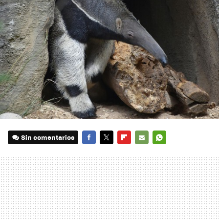
Sin comentarios
FACEBOOK
TWITTER
FLIPBOARD
E-
WHATSAPP
MAIL