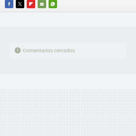
FACEBOOK
TWITTER
FLIPBOARD
E-
WHATSAPP
MAIL
Comentarios cerrados