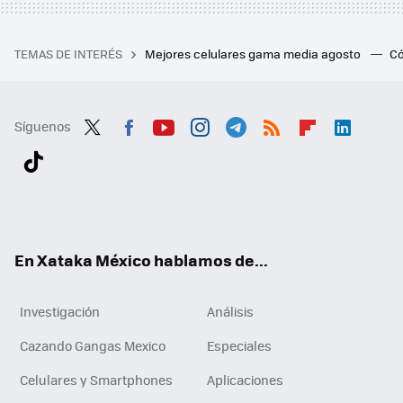
TEMAS DE INTERÉS
Mejores celulares gama media agosto
Có
Síguenos
Twit
Fac
You
Inst
Tele
RSS
Flip
Link
ter
ebo
tub
agr
gra
boa
edI
Tikt
ok
e
am
m
rd
n
ok
En Xataka México hablamos de...
Investigación
Análisis
Cazando Gangas Mexico
Especiales
Celulares y Smartphones
Aplicaciones