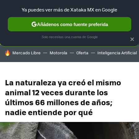
Ya puedes ver más de Xataka MX en Google
SELECCIÓN
GAMING
HOME
AUTO
TERRITORIO SAM
Añádenos como fuente preferida
Solo necesitas una cuenta de Google
×
HOY SE HABLA DE
Mercado Libre
Motorola
Oferta
Inteligencia Artificial
La naturaleza ya creó el mismo
animal 12 veces durante los
últimos 66 millones de años;
nadie entiende por qué