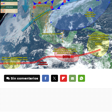
Sin comentarios
FACEBOOK
TWITTER
FLIPBOARD
E-
WHATSAPP
MAIL