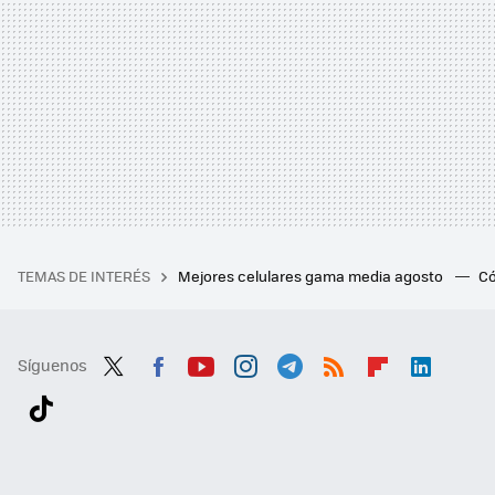
TEMAS DE INTERÉS
Mejores celulares gama media agosto
Có
Síguenos
Twit
Fac
You
Inst
Tele
RSS
Flip
Link
ter
ebo
tub
agr
gra
boa
edI
Tikt
ok
e
am
m
rd
n
ok