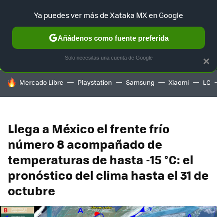
Ya puedes ver más de Xataka MX en Google
SELECCIÓN
GAMING
HOME
AUTO
TERRITORIO SAM
Añádenos como fuente preferida
Solo necesitas una cuenta de Google
×
HOY SE HABLA DE
Mercado Libre
Playstation
Samsung
Xiaomi
LG
Llega a México el frente frío
número 8 acompañado de
temperaturas de hasta -15 °C: el
pronóstico del clima hasta el 31 de
octubre