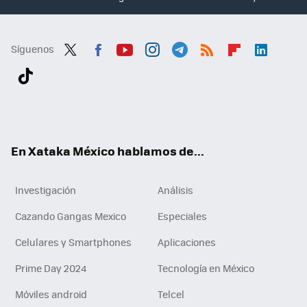
Síguenos
Twit
Fac
You
Inst
Tele
RSS
Flip
Link
ter
ebo
tub
agr
gra
boa
edI
Tikt
ok
e
am
m
rd
n
ok
En Xataka México hablamos de...
Investigación
Análisis
Cazando Gangas Mexico
Especiales
Celulares y Smartphones
Aplicaciones
Prime Day 2024
Tecnología en México
Móviles android
Telcel