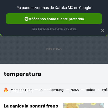
Ya puedes ver más de Xataka MX en Google
SELECCIÓN
GAMING
HOME
AUTO
TERRITORIO SAM
Añádenos como fuente preferida
Solo necesitas una cuenta de Google
×
temperatura
HOY SE HABLA DE
Mercado Libre
IA
Samsung
NASA
Robot
Wifi
La canícula pondrá freno