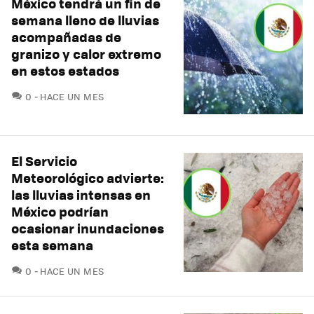
México tendrá un fin de
semana lleno de lluvias
acompañadas de
granizo y calor extremo
en estos estados
COMENTARIOS
0
HACE UN MES
El Servicio
Meteorológico advierte:
las lluvias intensas en
México podrían
ocasionar inundaciones
esta semana
COMENTARIOS
0
HACE UN MES