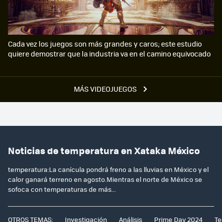
Cada vez los juegos son más grandes y caros; este estudio
quiere demostrar que la industria va en el camino equivocado
MÁS VIDEOJUEGOS
Noticias de temperatura en Xataka México
temperatura:La canícula pondrá freno a las lluvias en México y el
calor ganará terreno en agosto.Mientras el norte de México se
sofoca con temperaturas de más...
OTROS TEMAS:
Investigación
Análisis
Prime Day 2024
Te