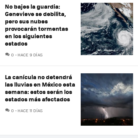
No bajes la guardia:
Genevieve se debilita,
pero sus nubes
provocarán tormentas
en los siguientes
estados
COMENTARIOS
0
HACE 9 DÍAS
La canícula no detendrá
las lluvias en México esta
semana: estos serán los
estados más afectados
COMENTARIOS
0
HACE 11 DÍAS