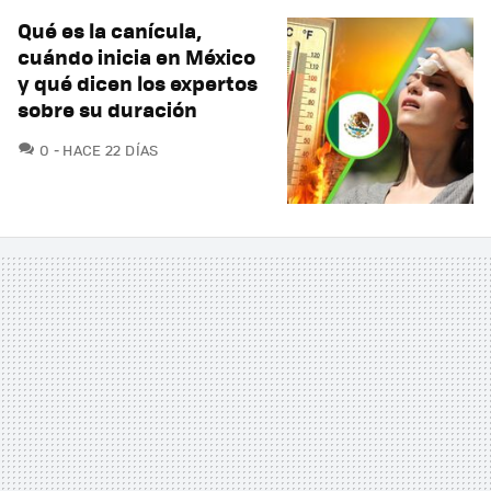
Qué es la canícula,
cuándo inicia en México
y qué dicen los expertos
sobre su duración
COMENTARIOS
0
HACE 22 DÍAS