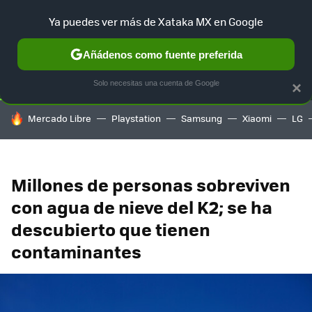
Ya puedes ver más de Xataka MX en Google
SELECCIÓN
GAMING
HOME
AUTO
TERRITORIO SAM
Añádenos como fuente preferida
Solo necesitas una cuenta de Google
×
HOY SE HABLA DE
Mercado Libre
Playstation
Samsung
Xiaomi
LG
Millones de personas sobreviven
con agua de nieve del K2; se ha
descubierto que tienen
contaminantes