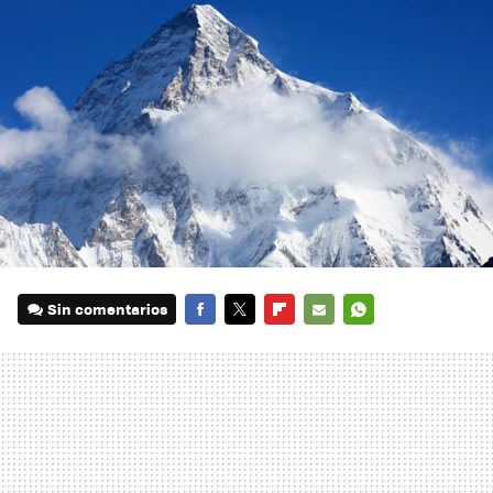
Sin comentarios
FACEBOOK
TWITTER
FLIPBOARD
E-
WHATSAPP
MAIL