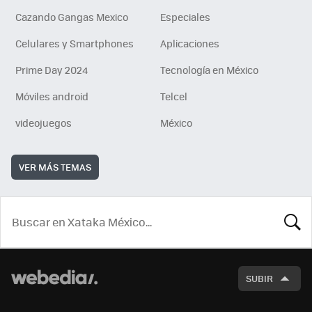
Cazando Gangas Mexico
Especiales
Celulares y Smartphones
Aplicaciones
Prime Day 2024
Tecnología en México
Móviles android
Telcel
videojuegos
México
VER MÁS TEMAS
BUSCA
SUBIR