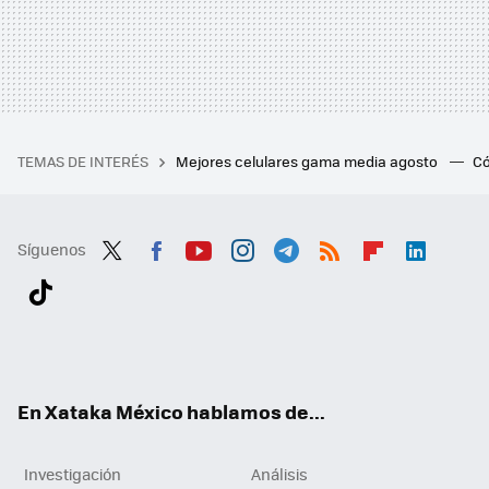
TEMAS DE INTERÉS
Mejores celulares gama media agosto
Có
Síguenos
Twit
Fac
You
Inst
Tele
RSS
Flip
Link
ter
ebo
tub
agr
gra
boa
edI
Tikt
ok
e
am
m
rd
n
ok
En Xataka México hablamos de...
Investigación
Análisis