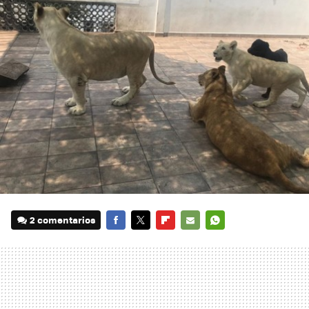
2 comentarios
FACEBOOK
TWITTER
FLIPBOARD
E-
WHATSAPP
MAIL