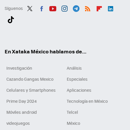
Síguenos
Twit
Fac
You
Inst
Tele
RSS
Flip
Link
ter
ebo
tub
agr
gra
boa
edI
Tikt
ok
e
am
m
rd
n
ok
En Xataka México hablamos de...
Investigación
Análisis
Cazando Gangas Mexico
Especiales
Celulares y Smartphones
Aplicaciones
Prime Day 2024
Tecnología en México
Móviles android
Telcel
videojuegos
México