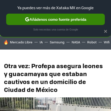
Ya puedes ver más de Xataka MX en Google
SELECCIÓN
GAMING
HOME
AUTO
TERRITORIO SAM
Añádenos como fuente preferida
Solo necesitas una cuenta de Google
×
HOY SE HABLA DE
Mercado Libre
IA
Samsung
NASA
Robot
Wifi
Otra vez: Profepa asegura leones
y guacamayas que estaban
cautivos en un domicilio de
Ciudad de México