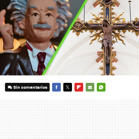
Sin comentarios
FACEBOOK
TWITTER
FLIPBOARD
E-
WHATSAPP
MAIL