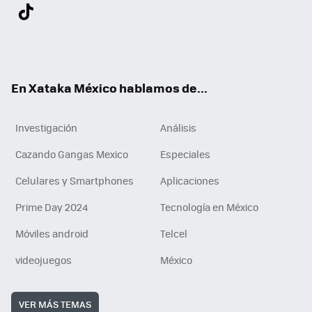
Twit
Fac
You
Inst
Tele
RSS
Flip
Link
ter
ebo
tub
agr
gra
boa
edI
Tikt
ok
e
am
m
rd
n
ok
En Xataka México hablamos de...
Investigación
Análisis
Cazando Gangas Mexico
Especiales
Celulares y Smartphones
Aplicaciones
Prime Day 2024
Tecnología en México
Móviles android
Telcel
videojuegos
México
VER MÁS TEMAS