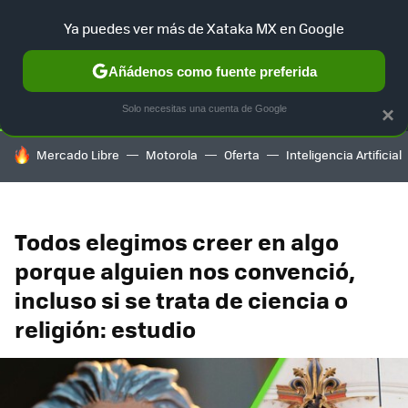
Ya puedes ver más de Xataka MX en Google
SELECCIÓN
GAMING
HOME
AUTO
TERRITORIO SAM
Añádenos como fuente preferida
Solo necesitas una cuenta de Google
×
HOY SE HABLA DE
Mercado Libre
Motorola
Oferta
Inteligencia Artificial
Todos elegimos creer en algo
porque alguien nos convenció,
incluso si se trata de ciencia o
religión: estudio