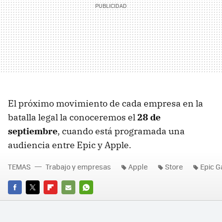
El próximo movimiento de cada empresa en la
batalla legal la conoceremos el
28 de
septiembre
, cuando está programada una
audiencia entre Epic y Apple.
TEMAS
Trabajo y empresas
Apple
Store
Epic 
FACEBOOK
TWITTER
FLIPBOARD
E-
WHATSAPP
MAIL