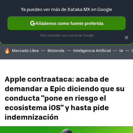
Ya puedes ver más de Xataka MX en Google
SELECCIÓN
GAMING
HOME
AUTO
TERRITORIO SAM
Añádenos como fuente preferida
Solo necesitas una cuenta de Google
×
HOY SE HABLA DE
Mercado Libre
Motorola
Inteligencia Artificial
IA
Apple contraataca: acaba de
demandar a Epic diciendo que su
conducta "pone en riesgo el
ecosistema iOS" y hasta pide
indemnización