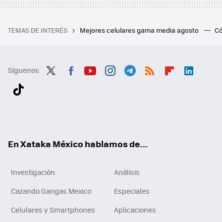
TEMAS DE INTERÉS
Mejores celulares gama media agosto
Có
Síguenos
Twit
Fac
You
Inst
Tele
RSS
Flip
Link
ter
ebo
tub
agr
gra
boa
edI
Tikt
ok
e
am
m
rd
n
ok
En Xataka México hablamos de...
Investigación
Análisis
Cazando Gangas Mexico
Especiales
Celulares y Smartphones
Aplicaciones