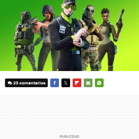
23 comentarios
FACEBOOK
TWITTER
FLIPBOARD
E-
WHATSAPP
MAIL