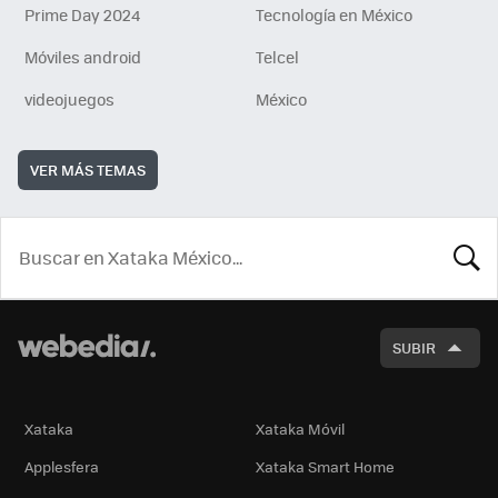
Prime Day 2024
Tecnología en México
Móviles android
Telcel
videojuegos
México
VER MÁS TEMAS
BUSCA
SUBIR
Xataka
Xataka Móvil
Applesfera
Xataka Smart Home