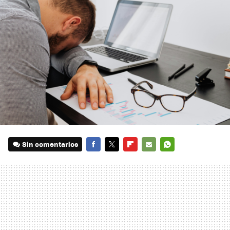
Sin comentarios
FACEBOOK
TWITTER
FLIPBOARD
E-
WHATSAPP
MAIL