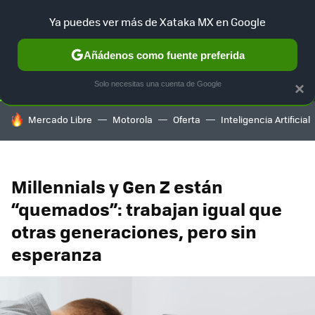
Ya puedes ver más de Xataka MX en Google
SELECCIÓN
GAMING
HOME
AUTO
TERRITORIO SAM
Añádenos como fuente preferida
Solo necesitas una cuenta de Google
×
HOY SE HABLA DE
Mercado Libre
Motorola
Oferta
Inteligencia Artificial
Millennials y Gen Z están
“quemados”: trabajan igual que
otras generaciones, pero sin
esperanza