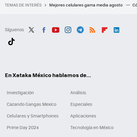
TEMAS DE INTERÉS
Mejores celulares gama media agosto
Có
Síguenos
Twit
Fac
You
Inst
Tele
RSS
Flip
Link
ter
ebo
tub
agr
gra
boa
edI
Tikt
ok
e
am
m
rd
n
ok
En Xataka México hablamos de...
Investigación
Análisis
Cazando Gangas Mexico
Especiales
Celulares y Smartphones
Aplicaciones
Prime Day 2024
Tecnología en México