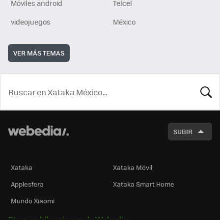
Móviles android
Telcel
videojuegos
México
VER MÁS TEMAS
BUSCA
SUBIR
Xataka
Xataka Móvil
Applesfera
Xataka Smart Home
Mundo Xiaomi
Otras publicaciones de Webedia