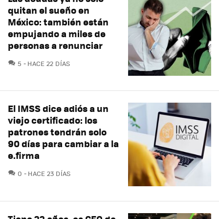
quitan el sueño en
México: también están
empujando a miles de
personas a renunciar
COMENTARIOS
5
HACE 22 DÍAS
El IMSS dice adiós a un
viejo certificado: los
patrones tendrán solo
90 días para cambiar a la
e.firma
COMENTARIOS
0
HACE 23 DÍAS
Tiene 22 años, es CEO de