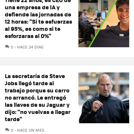
una empresa de IA y
defiende las jornadas de
12 horas: "Si te esfuerzas
al 95%, es como si te
esforzaras al 0%"
COMENTARIOS
0
HACE 24 DÍAS
La secretaria de Steve
Jobs llegó tarde al
trabajo porque su carro
no arrancó. Le entregó
las llaves de su Jaguar y
dijo: "no vuelvas a llegar
tarde"
COMENTARIOS
0
HACE UN MES