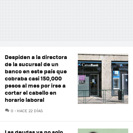
Despiden a la directora
de la sucursal de un
banco en este país que
cobraba casi 150,000
pesos al mes por irse a
cortar el cabello en
horario laboral
COMENTARIOS
0
HACE 22 DÍAS
Las deudas ya no solo