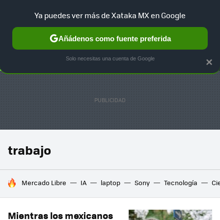
Ya puedes ver más de Xataka MX en Google
SELECCIÓN
GAMING
HOME
AUTO
TERRITORIO SAM
Añádenos como fuente preferida
Solo necesitas una cuenta de Google
×
trabajo
HOY SE HABLA DE
Mercado Libre
IA
laptop
Sony
Tecnología
Ci
Mientras los mexicanos