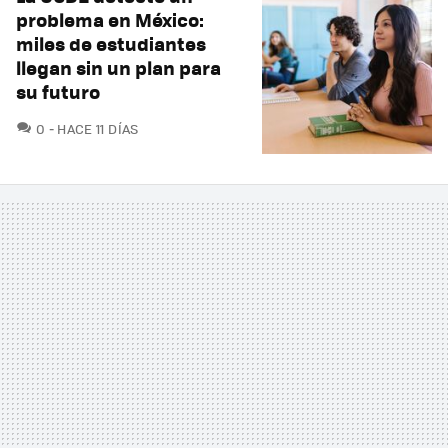
problema en México:
miles de estudiantes
llegan sin un plan para
su futuro
COMENTARIOS
0
HACE 11 DÍAS