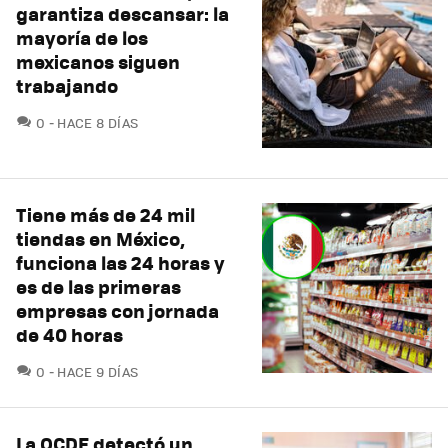
garantiza descansar: la
mayoría de los
mexicanos siguen
trabajando
COMENTARIOS
0
HACE 8 DÍAS
Tiene más de 24 mil
tiendas en México,
funciona las 24 horas y
es de las primeras
empresas con jornada
de 40 horas
COMENTARIOS
0
HACE 9 DÍAS
La OCDE detectó un