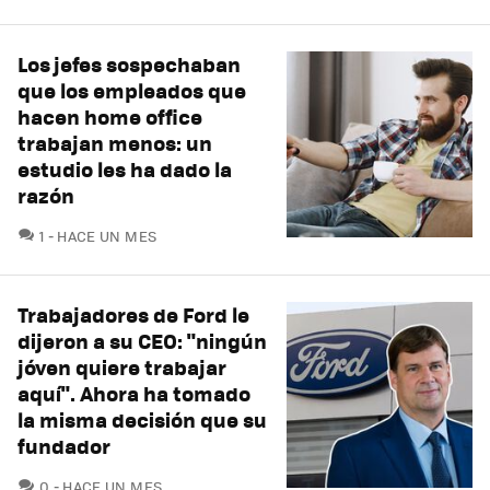
Los jefes sospechaban
que los empleados que
hacen home office
trabajan menos: un
estudio les ha dado la
razón
COMENTARIOS
1
HACE UN MES
Trabajadores de Ford le
dijeron a su CEO: "ningún
jóven quiere trabajar
aquí". Ahora ha tomado
la misma decisión que su
fundador
COMENTARIOS
0
HACE UN MES