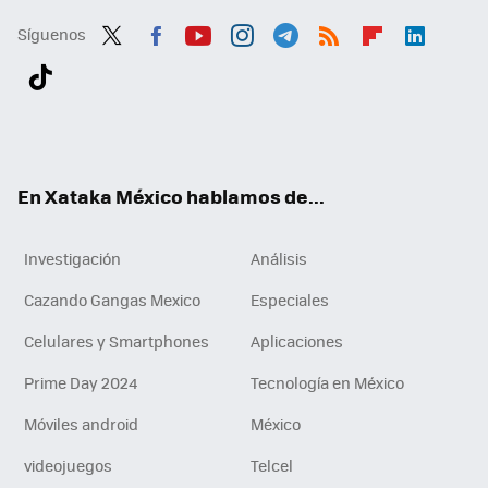
Síguenos
Twit
Fac
You
Inst
Tele
RSS
Flip
Link
ter
ebo
tub
agr
gra
boa
edI
Tikt
ok
e
am
m
rd
n
ok
En Xataka México hablamos de...
Investigación
Análisis
Cazando Gangas Mexico
Especiales
Celulares y Smartphones
Aplicaciones
Prime Day 2024
Tecnología en México
Móviles android
México
videojuegos
Telcel