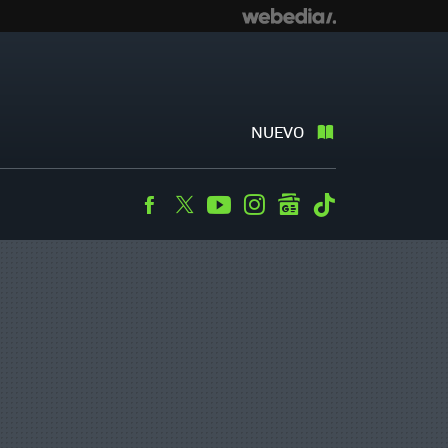
NUEVO
Facebook
Twitter
Youtube
Instagram
googlenews
Tiktok