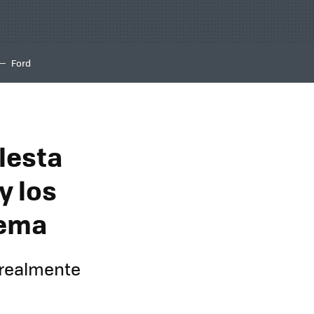
Ford
olesta
y los
lema
 realmente