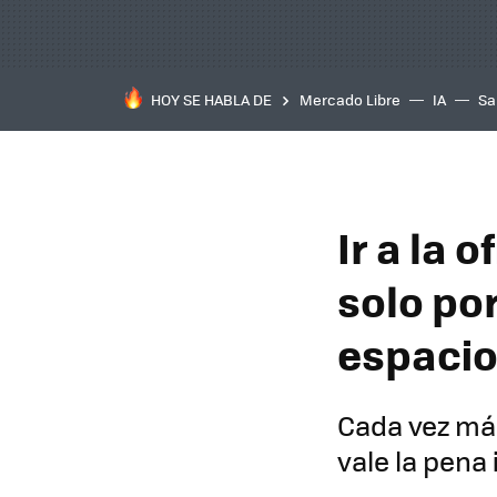
HOY SE HABLA DE
Mercado Libre
IA
Sa
Ir a la 
solo por
espacio
Cada vez más
vale la pena i