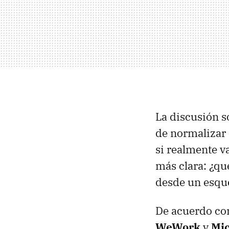
La discusión s
de normalizar
si realmente va
más clara: ¿qu
desde un esqu
De acuerdo con
WeWork
y
Mic