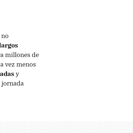
 no
largos
ra millones de
da vez menos
radas
y
a jornada