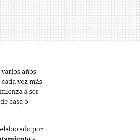
 varios años
n cada vez más
omienza a ser
sde casa o
 elaborado por
utamiento
y