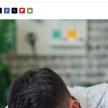
FACEBOOK
TWITTER
FLIPBOARD
E-
MAIL