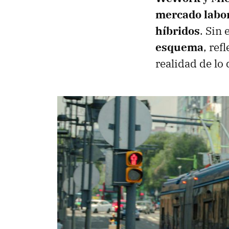
mercado labo
híbridos
. Sin
esquema
, ref
realidad de l