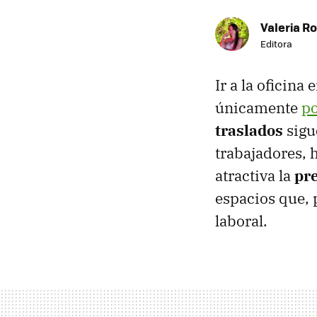
Valeria R
Editora
Ir a la oficin
únicamente
po
traslados
sigu
trabajadores, 
atractiva la
pr
espacios que, 
laboral.