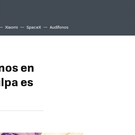
Xiaomi
SpaceX
Audífonos
nos en
lpa es