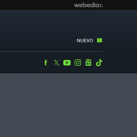
NUEVO
Facebook
Twitter
Youtube
Instagram
googlenews
Tiktok