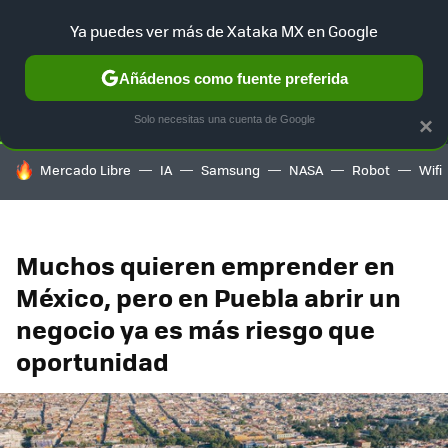
Ya puedes ver más de Xataka MX en Google
SELECCIÓN
GAMING
HOME
AUTO
TERRITORIO SAM
Añádenos como fuente preferida
Solo necesitas una cuenta de Google
×
HOY SE HABLA DE
Mercado Libre
IA
Samsung
NASA
Robot
Wifi
Muchos quieren emprender en
México, pero en Puebla abrir un
negocio ya es más riesgo que
oportunidad