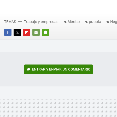
TEMAS
Trabajo y empresas
México
puebla
Neg
FACEBOOK
TWITTER
FLIPBOARD
E-
WHATSAPP
MAIL
ENTRAR Y ENVIAR UN COMENTARIO