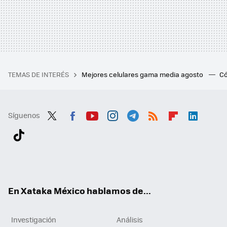
TEMAS DE INTERÉS
Mejores celulares gama media agosto
Có
Síguenos
Twit
Fac
You
Inst
Tele
RSS
Flip
Link
ter
ebo
tub
agr
gra
boa
edI
Tikt
ok
e
am
m
rd
n
ok
En Xataka México hablamos de...
Investigación
Análisis