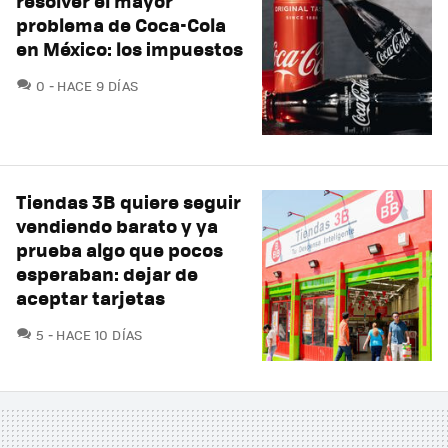
resolver el mayor
problema de Coca-Cola
en México: los impuestos
COMENTARIOS
0
HACE 9 DÍAS
Tiendas 3B quiere seguir
vendiendo barato y ya
prueba algo que pocos
esperaban: dejar de
aceptar tarjetas
COMENTARIOS
5
HACE 10 DÍAS