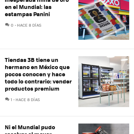
en el Mundial: las
estampas Panini
COMENTARIOS
0
HACE 8 DÍAS
Tiendas 3B tiene un
hermano en México que
pocos conocen y hace
todo lo contrario: vender
productos premium
COMENTARIOS
1
HACE 8 DÍAS
Ni el Mundial pudo