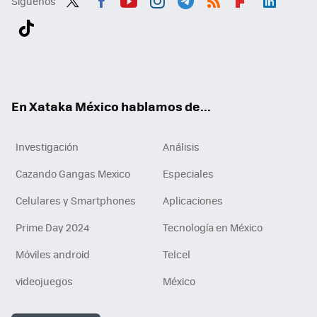
Síguenos
Twit
Fac
You
Inst
Tele
RSS
Flip
Link
ter
ebo
tub
agr
gra
boa
edI
Tikt
ok
e
am
m
rd
n
ok
En Xataka México hablamos de...
Investigación
Análisis
Cazando Gangas Mexico
Especiales
Celulares y Smartphones
Aplicaciones
Prime Day 2024
Tecnología en México
Móviles android
Telcel
videojuegos
México