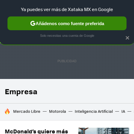
Ya puedes ver más de Xataka MX en Google
SELECCIÓN
GAMING
HOME
AUTO
TERRITORIO SAM
Añádenos como fuente preferida
Solo necesitas una cuenta de Google
×
Empresa
HOY SE HABLA DE
Mercado Libre
Motorola
Inteligencia Artificial
IA
McDonald’s quiere más