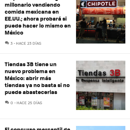
millonario vendiendo
comida mexicana en
EE.UU.; ahora probará si
puede hacer lo mismo en
México
COMENTARIOS
3
HACE 23 DÍAS
Tiendas 3B tiene un
nuevo problema en
México: abrir más
tiendas ya no basta si no
puede abastecerlas
COMENTARIOS
0
HACE 25 DÍAS
El concurso mercantil de