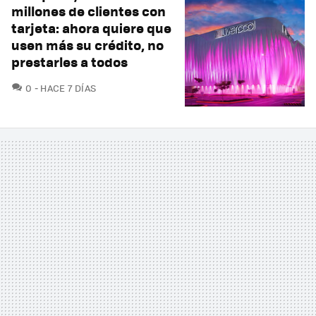
millones de clientes con
tarjeta: ahora quiere que
usen más su crédito, no
prestarles a todos
COMENTARIOS
0
HACE 7 DÍAS