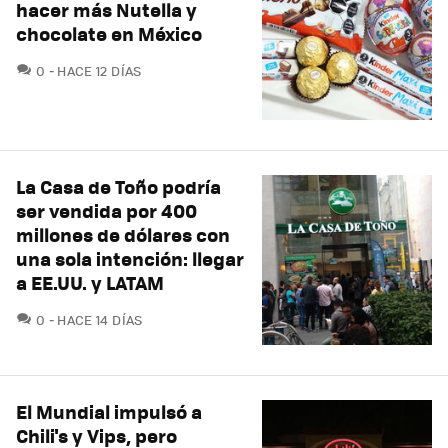
hacer más Nutella y
chocolate en México
COMENTARIOS
0
HACE 12 DÍAS
La Casa de Toño podría
ser vendida por 400
millones de dólares con
una sola intención: llegar
a EE.UU. y LATAM
COMENTARIOS
0
HACE 14 DÍAS
El Mundial impulsó a
Chili's y Vips, pero