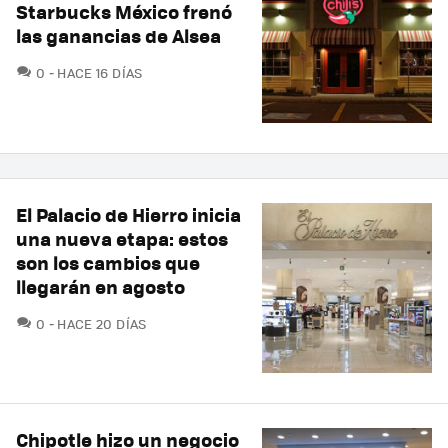
Starbucks México frenó
las ganancias de Alsea
COMENTARIOS
0
HACE 16 DÍAS
El Palacio de Hierro inicia
una nueva etapa: estos
son los cambios que
llegarán en agosto
COMENTARIOS
0
HACE 20 DÍAS
Chipotle hizo un negocio