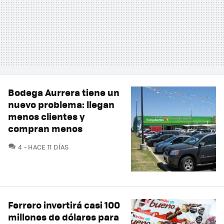
Bodega Aurrera tiene un
nuevo problema: llegan
menos clientes y
compran menos
COMENTARIOS
4
HACE 11 DÍAS
Ferrero invertirá casi 100
millones de dólares para