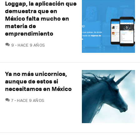
Loggap, la aplicación que
demuestra que en
México falta mucho en
materia de
emprendimiento
COMENTARIOS
9
HACE 9 AÑOS
Ya no más unicornios,
aunque de estos si
necesitamos en México
COMENTARIOS
7
HACE 9 AÑOS