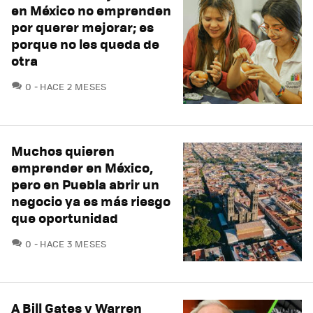
en México no emprenden
por querer mejorar; es
porque no les queda de
otra
COMENTARIOS
0
HACE 2 MESES
Muchos quieren
emprender en México,
pero en Puebla abrir un
negocio ya es más riesgo
que oportunidad
COMENTARIOS
0
HACE 3 MESES
A Bill Gates y Warren