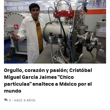
Orgullo, corazón y pasión; Cristóbal
Miguel García Jaimes "Chico
partículas" enaltece a México por el
mundo
COMENTARIOS
0
HACE 9 AÑOS