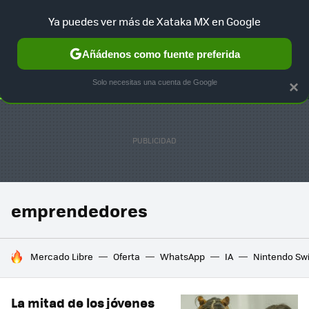
Ya puedes ver más de Xataka MX en Google
SELECCIÓN
GAMING
HOME
AUTO
TERRITORIO SAM
Añádenos como fuente preferida
Solo necesitas una cuenta de Google
×
emprendedores
HOY SE HABLA DE
Mercado Libre
Oferta
WhatsApp
IA
Nintendo Sw
La mitad de los jóvenes