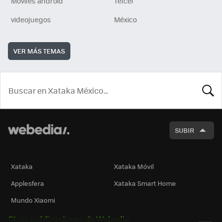
Móviles android
Telcel
videojuegos
México
VER MÁS TEMAS
BUSCA
SUBIR
Xataka
Xataka Móvil
Applesfera
Xataka Smart Home
Mundo Xiaomi
Otras publicaciones de Webedia