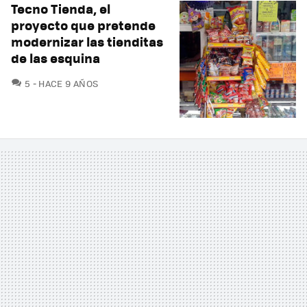
Tecno Tienda, el
proyecto que pretende
modernizar las tienditas
de las esquina
COMENTARIOS
5
HACE 9 AÑOS