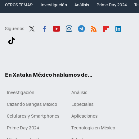
OTROS TEMAS:
Investigación
Análisis
Prime Day 2024
Te
Síguenos
Twit
Fac
You
Inst
Tele
RSS
Flip
Link
ter
ebo
tub
agr
gra
boa
edI
Tikt
ok
e
am
m
rd
n
ok
En Xataka México hablamos de...
Investigación
Análisis
Cazando Gangas Mexico
Especiales
Celulares y Smartphones
Aplicaciones
Prime Day 2024
Tecnología en México