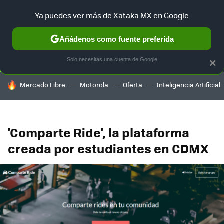
Ya puedes ver más de Xataka MX en Google
SELECCIÓN
GAMING
HOME
AUTO
TERRITORIO SAM
Añádenos como fuente preferida
Solo necesitas una cuenta de Google
×
HOY SE HABLA DE
Mercado Libre
Motorola
Oferta
Inteligencia Artificial
'Comparte Ride', la plataforma
creada por estudiantes en CDMX