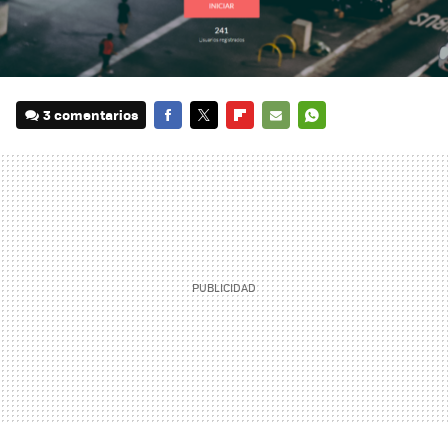
3 comentarios
FACEBOOK
TWITTER
FLIPBOARD
E-
WHATSAPP
MAIL