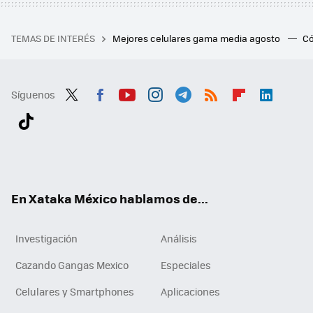
TEMAS DE INTERÉS
Mejores celulares gama media agosto
Có
Síguenos
Twit
Fac
You
Inst
Tele
RSS
Flip
Link
ter
ebo
tub
agr
gra
boa
edI
Tikt
ok
e
am
m
rd
n
ok
En Xataka México hablamos de...
Investigación
Análisis
Cazando Gangas Mexico
Especiales
Celulares y Smartphones
Aplicaciones