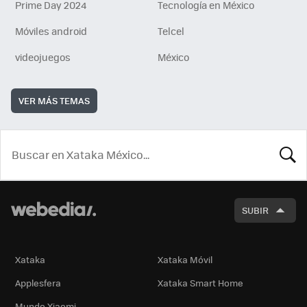
Prime Day 2024
Tecnología en México
Móviles android
Telcel
videojuegos
México
VER MÁS TEMAS
BUSCA
SUBIR
Xataka
Xataka Móvil
Applesfera
Xataka Smart Home
Mundo Xiaomi