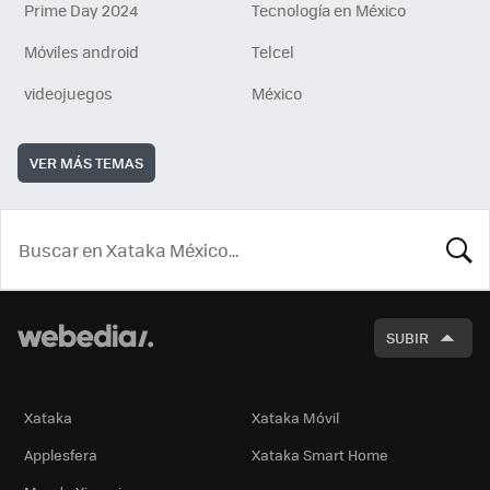
Prime Day 2024
Tecnología en México
Móviles android
Telcel
videojuegos
México
VER MÁS TEMAS
BUSCA
SUBIR
Xataka
Xataka Móvil
Applesfera
Xataka Smart Home