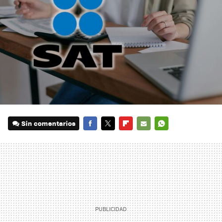
Sin comentarios
FACEBOOK
TWITTER
FLIPBOARD
E-
WHATSAPP
MAIL