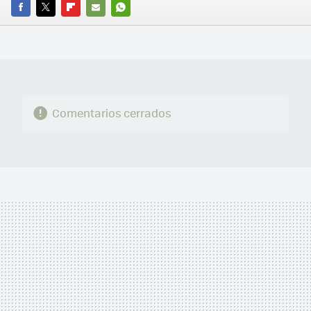
FACEBOOK
TWITTER
FLIPBOARD
E-
WHATSAPP
MAIL
Comentarios cerrados