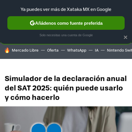
Ya puedes ver más de Xataka MX en Google
MENÚ
NUEVO
Añádenos como fuente preferida
SELECCIÓN
GAMING
HOME
AUTO
TERRITORIO SAM
Solo necesitas una cuenta de Google
×
HOY SE HABLA DE
Mercado Libre
Oferta
WhatsApp
IA
Nintendo Swi
Simulador de la declaración anual
del SAT 2025: quién puede usarlo
y cómo hacerlo