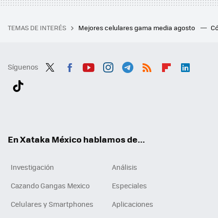
TEMAS DE INTERÉS
Mejores celulares gama media agosto
Có
Síguenos
Twit
Fac
You
Inst
Tele
RSS
Flip
Link
ter
ebo
tub
agr
gra
boa
edI
Tikt
ok
e
am
m
rd
n
ok
En Xataka México hablamos de...
Investigación
Análisis
Cazando Gangas Mexico
Especiales
Celulares y Smartphones
Aplicaciones