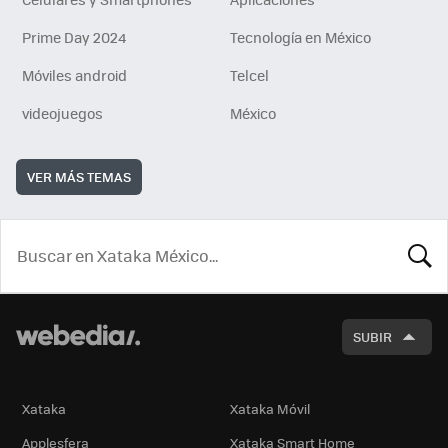
Prime Day 2024
Tecnología en México
Móviles android
Telcel
videojuegos
México
VER MÁS TEMAS
BUSCA
SUBIR
Xataka
Xataka Móvil
Applesfera
Xataka Smart Home