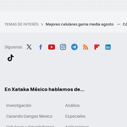
TEMAS DE INTERÉS
Mejores celulares gama media agosto
Có
Síguenos
Twit
Fac
You
Inst
Tele
RSS
Flip
Link
ter
ebo
tub
agr
gra
boa
edI
Tikt
ok
e
am
m
rd
n
ok
En Xataka México hablamos de...
Investigación
Análisis
Cazando Gangas Mexico
Especiales
Celulares y Smartphones
Aplicaciones