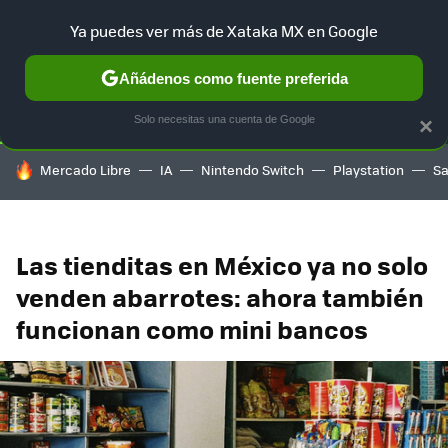
Ya puedes ver más de Xataka MX en Google
SELECCIÓN
GAMING
HOME
AUTO
TERRITORIO SAM
Añádenos como fuente preferida
Solo necesitas una cuenta de Google
×
HOY SE HABLA DE
Mercado Libre
IA
Nintendo Switch
Playstation
S
Las tienditas en México ya no solo
venden abarrotes: ahora también
funcionan como mini bancos