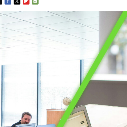
FACEBOOK
TWITTER
FLIPBOARD
E-
MAIL