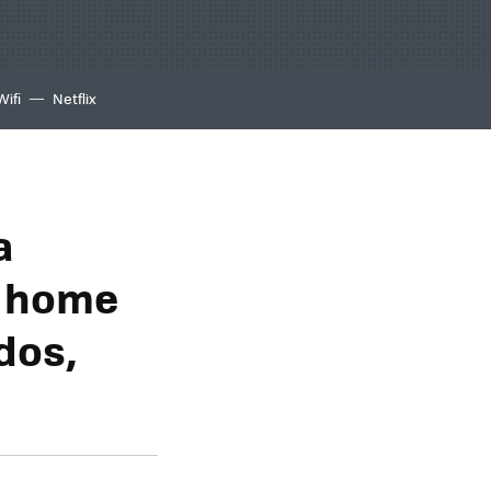
Wifi
Netflix
a
ó home
dos,