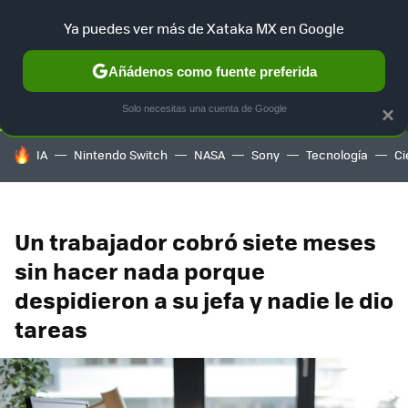
Ya puedes ver más de Xataka MX en Google
SELECCIÓN
GAMING
HOME
AUTO
TERRITORIO SAM
Añádenos como fuente preferida
Solo necesitas una cuenta de Google
×
HOY SE HABLA DE
IA
Nintendo Switch
NASA
Sony
Tecnología
Ci
Un trabajador cobró siete meses
sin hacer nada porque
despidieron a su jefa y nadie le dio
tareas