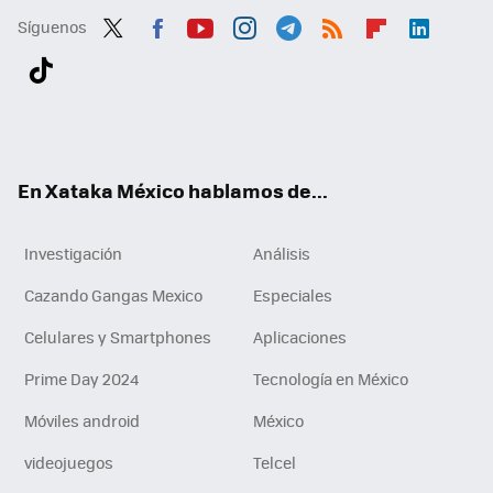
Síguenos
Twit
Fac
You
Inst
Tele
RSS
Flip
Link
ter
ebo
tub
agr
gra
boa
edI
Tikt
ok
e
am
m
rd
n
ok
En Xataka México hablamos de...
Investigación
Análisis
Cazando Gangas Mexico
Especiales
Celulares y Smartphones
Aplicaciones
Prime Day 2024
Tecnología en México
Móviles android
México
videojuegos
Telcel