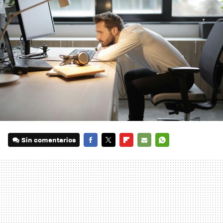
Sin comentarios
FACEBOOK
TWITTER
FLIPBOARD
E-
WHATSAPP
MAIL