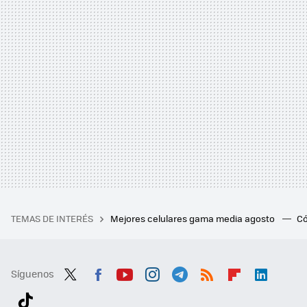
TEMAS DE INTERÉS
Mejores celulares gama media agosto
Có
Síguenos
Twit
Fac
You
Inst
Tele
RSS
Flip
Link