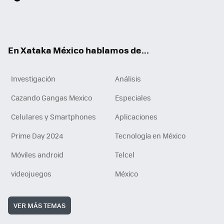
ter
ebo
tub
agr
gra
boa
edI
Tikt
ok
e
am
m
rd
n
ok
En Xataka México hablamos de...
Investigación
Análisis
Cazando Gangas Mexico
Especiales
Celulares y Smartphones
Aplicaciones
Prime Day 2024
Tecnología en México
Móviles android
Telcel
videojuegos
México
VER MÁS TEMAS