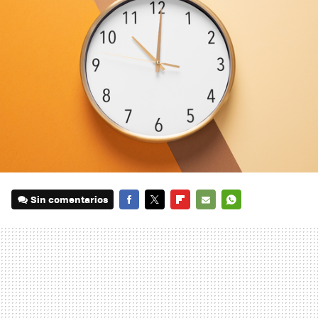
Sin comentarios
FACEBOOK
TWITTER
FLIPBOARD
E-
WHATSAPP
MAIL