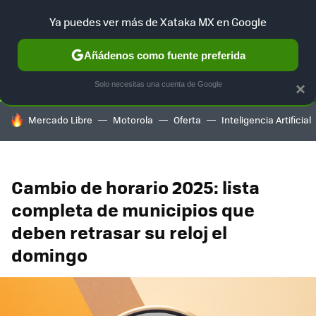
Ya puedes ver más de Xataka MX en Google
SELECCIÓN
GAMING
HOME
AUTO
TERRITORIO SAM
Añádenos como fuente preferida
Solo necesitas una cuenta de Google
×
HOY SE HABLA DE
Mercado Libre
Motorola
Oferta
Inteligencia Artificial
Cambio de horario 2025: lista
completa de municipios que
deben retrasar su reloj el
domingo