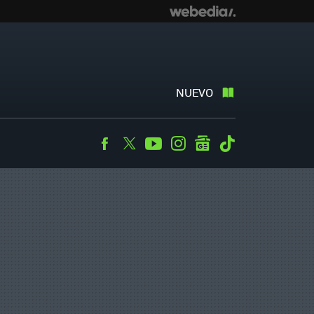
NUEVO
Facebook
Twitter
Youtube
Instagram
googlenews
Tiktok