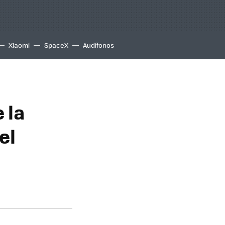
Xiaomi
SpaceX
Audífonos
 la
el