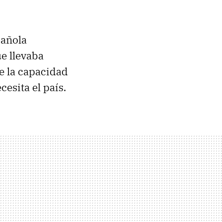
pañola
ue llevaba
e la capacidad
esita el país.