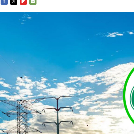
FACEBOOK
TWITTER
FLIPBOARD
E-
MAIL