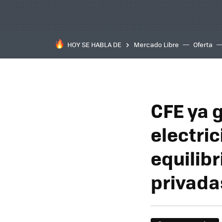
HOY SE HABLA DE
Mercado Libre
Oferta
CFE ya 
electri
equilibr
privada