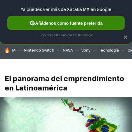
Ya puedes ver más de Xataka MX en Google
SELECCIÓN
GAMING
HOME
AUTO
TERRITORIO SAM
Añádenos como fuente preferida
Solo necesitas una cuenta de Google
×
HOY SE HABLA DE
IA
Nintendo Switch
NASA
Sony
Tecnología
Ci
El panorama del emprendimiento
en Latinoamérica