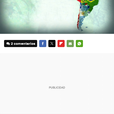
2 comentarios
FACEBOOK
TWITTER
FLIPBOARD
E-
WHATSAPP
MAIL