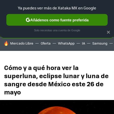
Ya puedes ver más de Xataka MX en Google
MENÚ
NUEVO
Añádenos como fuente preferida
SELECCIÓN
GAMING
HOME
AUTO
TERRITORIO SAM
Solo necesitas una cuenta de Google
×
HOY SE HABLA DE
Mercado Libre
Oferta
WhatsApp
IA
Samsung
Cómo y a qué hora ver la
superluna, eclipse lunar y luna de
sangre desde México este 26 de
mayo