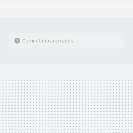
FACEBOOK
TWITTER
FLIPBOARD
E-
WHATSAPP
MAIL
Comentarios cerrados