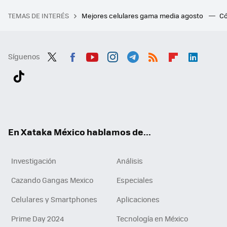
TEMAS DE INTERÉS
Mejores celulares gama media agosto
Có
Síguenos
Twit
Fac
You
Inst
Tele
RSS
Flip
Link
ter
ebo
tub
agr
gra
boa
edI
Tikt
ok
e
am
m
rd
n
ok
En Xataka México hablamos de...
Investigación
Análisis
Cazando Gangas Mexico
Especiales
Celulares y Smartphones
Aplicaciones
Prime Day 2024
Tecnología en México