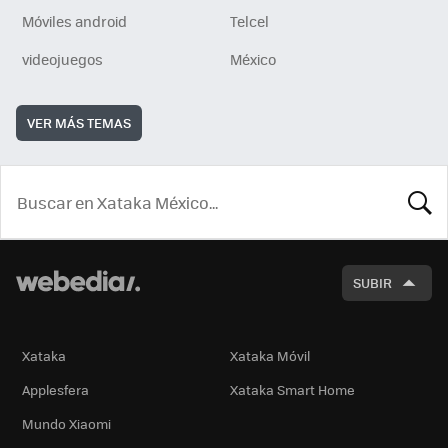
Móviles android
Telcel
videojuegos
México
VER MÁS TEMAS
BUSCA
SUBIR
Xataka
Xataka Móvil
Applesfera
Xataka Smart Home
Mundo Xiaomi