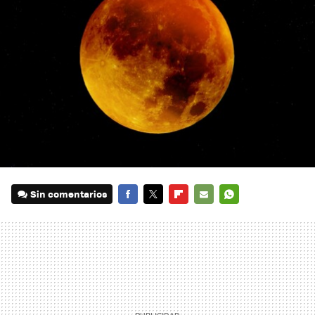
Sin comentarios
FACEBOOK
TWITTER
FLIPBOARD
E-
WHATSAPP
MAIL