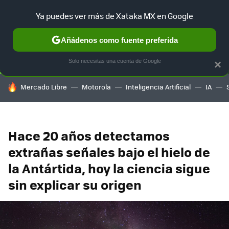
Ya puedes ver más de Xataka MX en Google
SELECCIÓN
GAMING
HOME
AUTO
TERRITORIO SAM
Añádenos como fuente preferida
Solo necesitas una cuenta de Google
×
HOY SE HABLA DE
Mercado Libre
Motorola
Inteligencia Artificial
IA
Hace 20 años detectamos
extrañas señales bajo el hielo de
la Antártida, hoy la ciencia sigue
sin explicar su origen