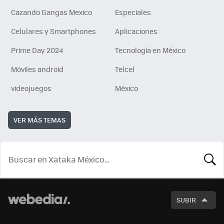
Cazando Gangas Mexico
Especiales
Celulares y Smartphones
Aplicaciones
Prime Day 2024
Tecnología en México
Móviles android
Telcel
videojuegos
México
VER MÁS TEMAS
BUSCA
SUBIR