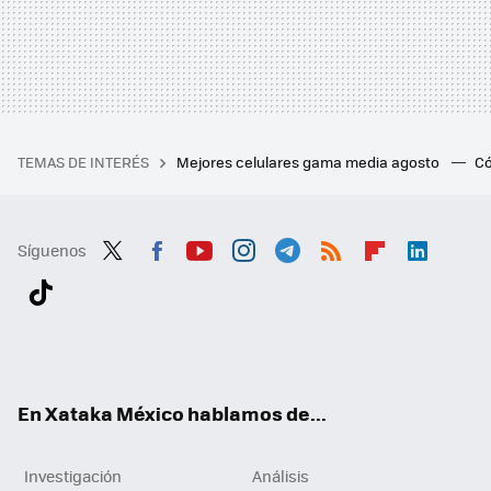
TEMAS DE INTERÉS
Mejores celulares gama media agosto
Có
Síguenos
Twit
Fac
You
Inst
Tele
RSS
Flip
Link
ter
ebo
tub
agr
gra
boa
edI
Tikt
ok
e
am
m
rd
n
ok
En Xataka México hablamos de...
Investigación
Análisis