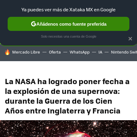
Ya puedes ver más de Xataka MX en Google
SELECCIÓN
GAMING
HOME
AUTO
TERRITORIO SAM
Añádenos como fuente preferida
Solo necesitas una cuenta de Google
×
HOY SE HABLA DE
Mercado Libre
Oferta
WhatsApp
IA
Nintendo Swi
La NASA ha logrado poner fecha a
la explosión de una supernova:
durante la Guerra de los Cien
Años entre Inglaterra y Francia