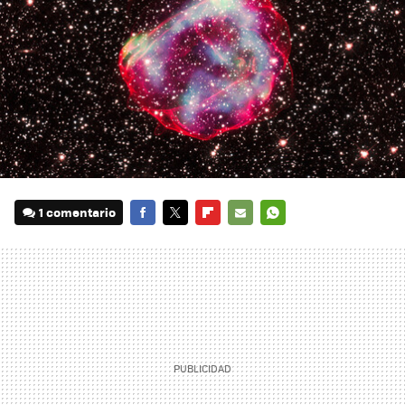
1 comentario
FACEBOOK
TWITTER
FLIPBOARD
E-
WHATSAPP
MAIL