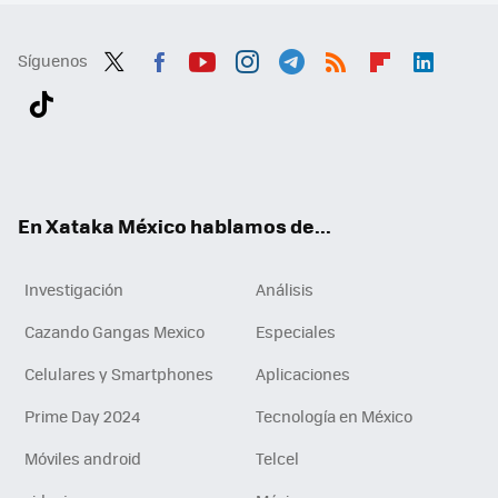
Síguenos
Twit
Fac
You
Inst
Tele
RSS
Flip
Link
ter
ebo
tub
agr
gra
boa
edI
Tikt
ok
e
am
m
rd
n
ok
En Xataka México hablamos de...
Investigación
Análisis
Cazando Gangas Mexico
Especiales
Celulares y Smartphones
Aplicaciones
Prime Day 2024
Tecnología en México
Móviles android
Telcel