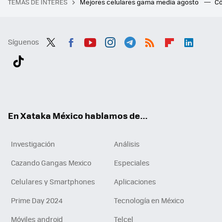
TEMAS DE INTERÉS
Mejores celulares gama media agosto
Có
Síguenos
Twit
Fac
You
Inst
Tele
RSS
Flip
Link
ter
ebo
tub
agr
gra
boa
edI
Tikt
ok
e
am
m
rd
n
ok
En Xataka México hablamos de...
Investigación
Análisis
Cazando Gangas Mexico
Especiales
Celulares y Smartphones
Aplicaciones
Prime Day 2024
Tecnología en México
Móviles android
Telcel