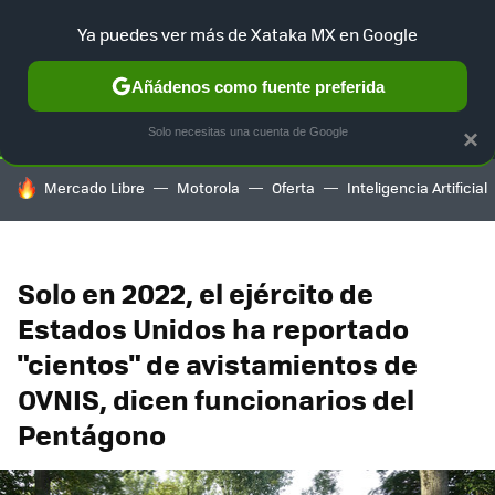
Ya puedes ver más de Xataka MX en Google
SELECCIÓN
GAMING
HOME
AUTO
TERRITORIO SAM
Añádenos como fuente preferida
Solo necesitas una cuenta de Google
×
HOY SE HABLA DE
Mercado Libre
Motorola
Oferta
Inteligencia Artificial
Solo en 2022, el ejército de
Estados Unidos ha reportado
"cientos" de avistamientos de
OVNIS, dicen funcionarios del
Pentágono