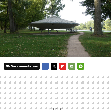
Sin comentarios
FACEBOOK
TWITTER
FLIPBOARD
E-
WHATSAPP
MAIL