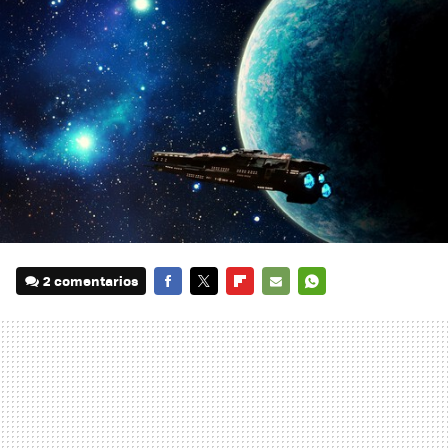
2 comentarios
FACEBOOK
TWITTER
FLIPBOARD
E-
WHATSAPP
MAIL