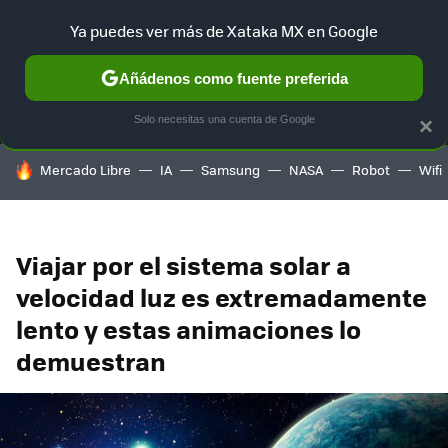
Ya puedes ver más de Xataka MX en Google
MENÚ
NUEVO
Añádenos como fuente preferida
SELECCIÓN
GAMING
HOME
AUTO
TERRITORIO SAM
Solo necesitas una cuenta de Google
×
HOY SE HABLA DE
Mercado Libre
IA
Samsung
NASA
Robot
Wifi
Viajar por el sistema solar a
velocidad luz es extremadamente
lento y estas animaciones lo
demuestran