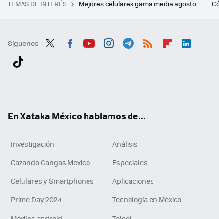
TEMAS DE INTERÉS
Mejores celulares gama media agosto
Có
Síguenos
Twit
Fac
You
Inst
Tele
RSS
Flip
Link
ter
ebo
tub
agr
gra
boa
edI
Tikt
ok
e
am
m
rd
n
ok
En Xataka México hablamos de...
Investigación
Análisis
Cazando Gangas Mexico
Especiales
Celulares y Smartphones
Aplicaciones
Prime Day 2024
Tecnología en México
Móviles android
Telcel