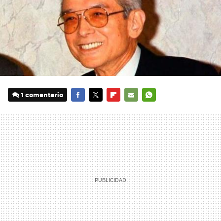
1 comentario
FACEBOOK
TWITTER
FLIPBOARD
E-
WHATSAPP
MAIL