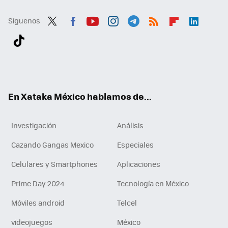
Síguenos
Twit
Fac
You
Inst
Tele
RSS
Flip
Link
ter
ebo
tub
agr
gra
boa
edI
Tikt
ok
e
am
m
rd
n
ok
En Xataka México hablamos de...
Investigación
Análisis
Cazando Gangas Mexico
Especiales
Celulares y Smartphones
Aplicaciones
Prime Day 2024
Tecnología en México
Móviles android
Telcel
videojuegos
México