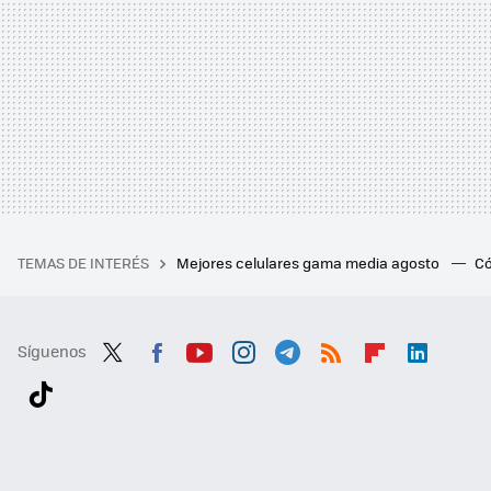
TEMAS DE INTERÉS
Mejores celulares gama media agosto
Có
Síguenos
Twit
Fac
You
Inst
Tele
RSS
Flip
Link
ter
ebo
tub
agr
gra
boa
edI
Tikt
ok
e
am
m
rd
n
ok