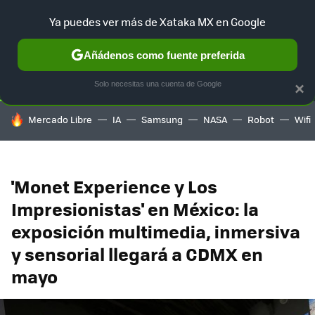
Ya puedes ver más de Xataka MX en Google
SELECCIÓN
GAMING
HOME
AUTO
TERRITORIO SAM
Añádenos como fuente preferida
Solo necesitas una cuenta de Google
×
HOY SE HABLA DE
Mercado Libre
IA
Samsung
NASA
Robot
Wifi
'Monet Experience y Los
Impresionistas' en México: la
exposición multimedia, inmersiva
y sensorial llegará a CDMX en
mayo