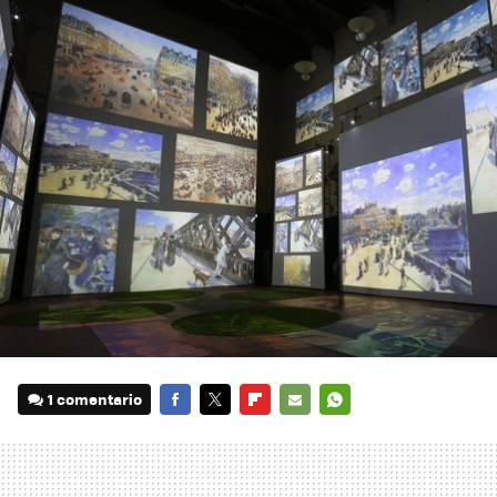
1 comentario
FACEBOOK
TWITTER
FLIPBOARD
E-
WHATSAPP
MAIL