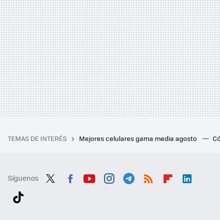
TEMAS DE INTERÉS
Mejores celulares gama media agosto
Có
Síguenos
Twit
Fac
You
Inst
Tele
RSS
Flip
Link
ter
ebo
tub
agr
gra
boa
edI
Tikt