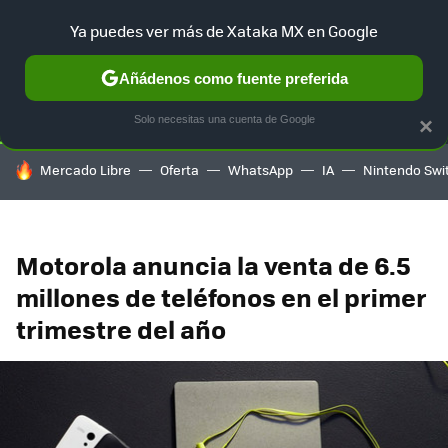
Ya puedes ver más de Xataka MX en Google
SELECCIÓN
GAMING
HOME
AUTO
TERRITORIO SAM
Añádenos como fuente preferida
Solo necesitas una cuenta de Google
×
HOY SE HABLA DE
Mercado Libre
Oferta
WhatsApp
IA
Nintendo Swi
Motorola anuncia la venta de 6.5
millones de teléfonos en el primer
trimestre del año