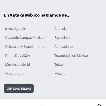
ok
e
am
m
rd
n
ok
En Xataka México hablamos de...
Investigación
Análisis
Cazando Gangas Mexico
Especiales
Celulares y Smartphones
Aplicaciones
Prime Day 2024
Tecnología en México
Móviles android
Telcel
videojuegos
México
VER MÁS TEMAS