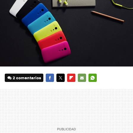
2 comentarios
FACEBOOK
TWITTER
FLIPBOARD
E-
WHATSAPP
MAIL