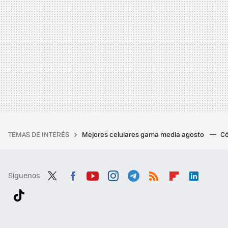
TEMAS DE INTERÉS
Mejores celulares gama media agosto
Có
Síguenos
Twit
Fac
You
Inst
Tele
RSS
Flip
Link
ter
ebo
tub
agr
gra
boa
edI
Tikt
ok
e
am
m
rd
n
ok