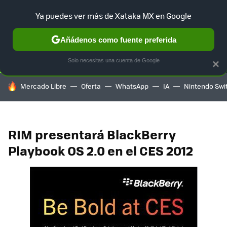
Ya puedes ver más de Xataka MX en Google
SELECCIÓN
GAMING
HOME
AUTO
TERRITORIO SAM
Añádenos como fuente preferida
Solo necesitas una cuenta de Google
×
HOY SE HABLA DE
Mercado Libre
Oferta
WhatsApp
IA
Nintendo Swi
RIM presentará BlackBerry
Playbook OS 2.0 en el CES 2012