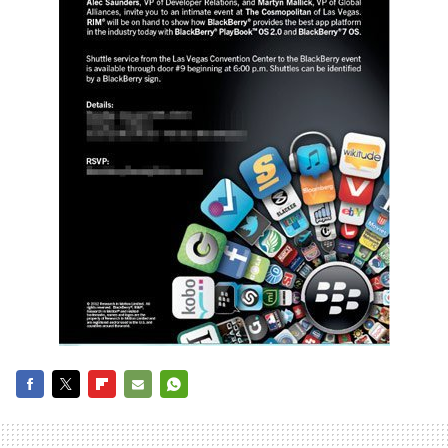
FACEBOOK
TWITTER
FLIPBOARD
E-
WHATSAPP
MAIL