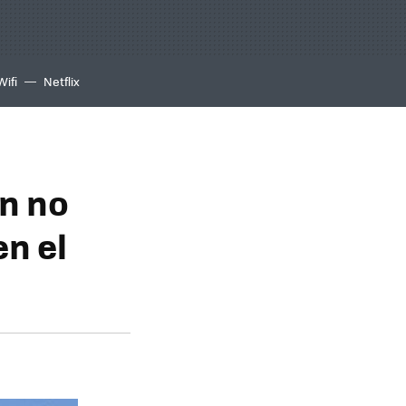
Wifi
Netflix
ón no
n el