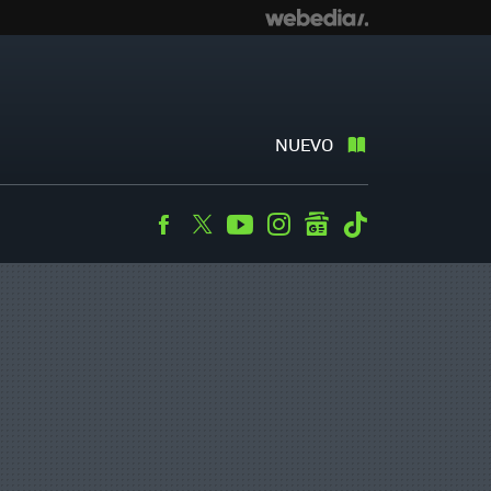
NUEVO
Facebook
Twitter
Youtube
Instagram
googlenews
Tiktok