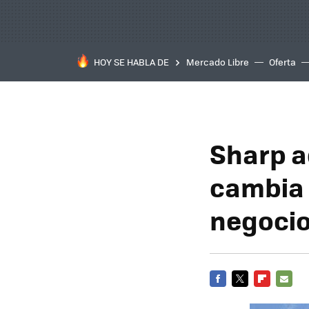
HOY SE HABLA DE
Mercado Libre
Oferta
Sharp a
cambia 
negoci
FACEBOOK
TWITTER
FLIPBOARD
E-