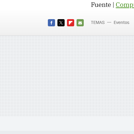
Fuente |
Compu
TEMAS
Eventos
FACEBOOK
TWITTER
FLIPBOARD
E-
MAIL