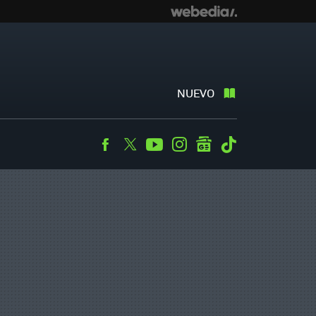
NUEVO
Facebook
Twitter
Youtube
Instagram
googlenews
Tiktok