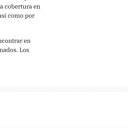
la cobertura en
 así como por
ncontrar en
onados. Los