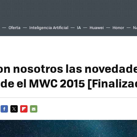
Oferta
Inteligencia Artificial
IA
Huawei
Honor
N
on nosotros las novedad
de el MWC 2015 [Finaliza
FACEBOOK
TWITTER
FLIPBOARD
E-
MAIL