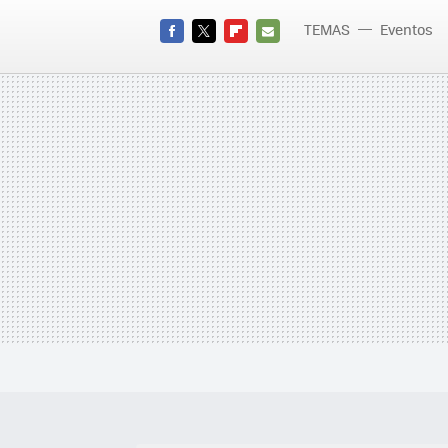
TEMAS
Eventos
FACEBOOK
TWITTER
FLIPBOARD
E-
MAIL