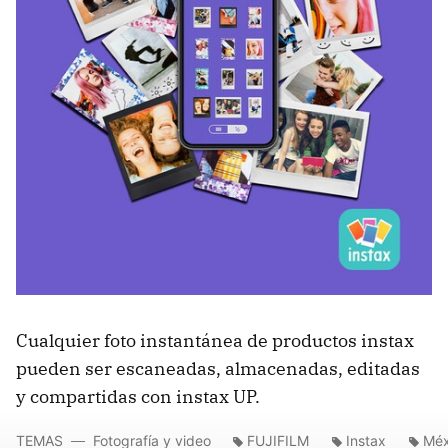
Cualquier foto instantánea de productos instax
pueden ser escaneadas, almacenadas, editadas
y compartidas con instax UP.
TEMAS
Fotografía y video
FUJIFILM
Instax
Méx