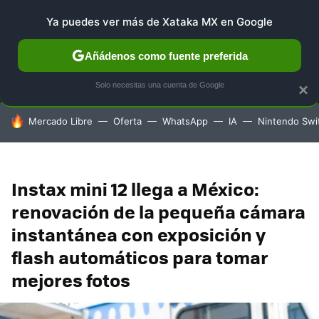
Ya puedes ver más de Xataka MX en Google
MENÚ
NUEVO
Añádenos como fuente preferida
SELECCIÓN
GAMING
HOME
AUTO
TERRITORIO 
Solo necesitas una cuenta de Google
×
HOY SE HABLA DE
Mercado Libre
Oferta
WhatsApp
IA
Nintendo Swi
Instax mini 12 llega a México:
renovación de la pequeña cámara
instantánea con exposición y
flash automáticos para tomar
mejores fotos