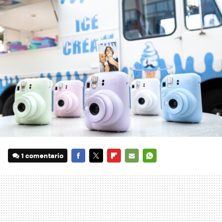
1 comentario
FACEBOOK
TWITTER
FLIPBOARD
E-
WHATSAPP
MAIL