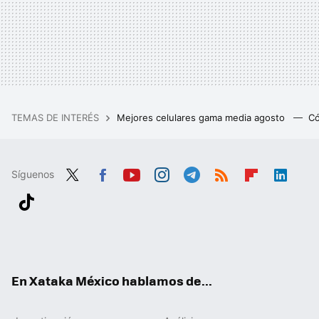
TEMAS DE INTERÉS
Mejores celulares gama media agosto
Có
Síguenos
Twit
Fac
You
Inst
Tele
RSS
Flip
Link
ter
ebo
tub
agr
gra
boa
edIn
Tikt
ok
e
am
m
rd
ok
En Xataka México hablamos de...