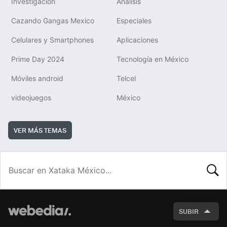
Investigación
Análisis
Cazando Gangas Mexico
Especiales
Celulares y Smartphones
Aplicaciones
Prime Day 2024
Tecnología en México
Móviles android
Telcel
videojuegos
México
VER MÁS TEMAS
BUSCA
SUBIR