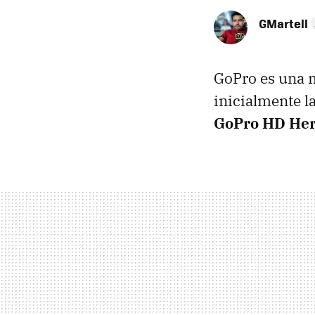
GMartell
GoPro es una 
inicialmente l
GoPro HD He