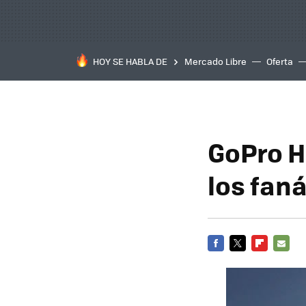
HOY SE HABLA DE
Mercado Libre
Oferta
GoPro H
los faná
FACEBOOK
TWITTER
FLIPBOARD
E-
MAIL