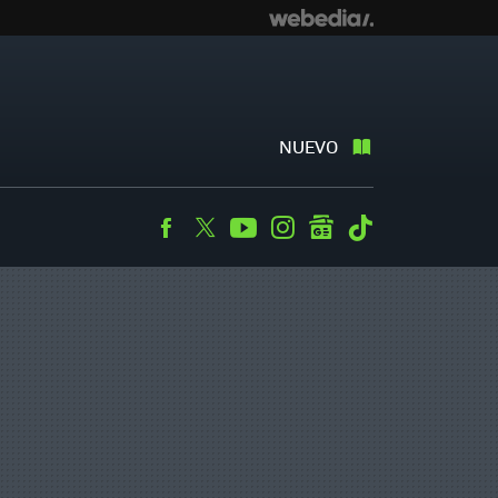
NUEVO
Facebook
Twitter
Youtube
Instagram
googlenews
Tiktok