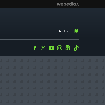
NUEVO
Facebook
Twitter
Youtube
Instagram
googlenews
Tiktok