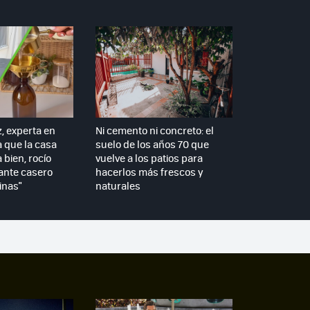
z, experta en
Ni cemento ni concreto: el
a que la casa
suelo de los años 70 que
 bien, rocío
vuelve a los patios para
ante casero
hacerlos más frescos y
inas"
naturales