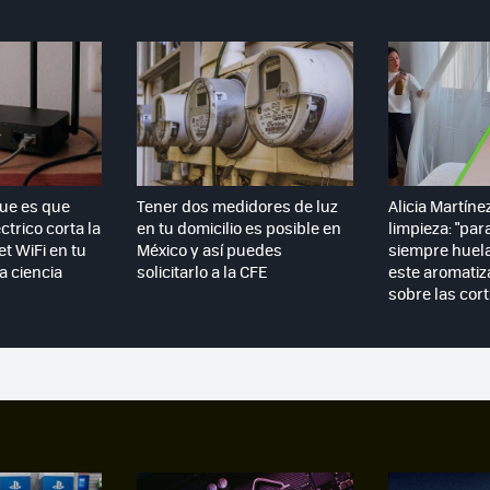
que es que
Tener dos medidores de luz
Alicia Martíne
ctrico corta la
en tu domicilio es posible en
limpieza: "par
et WiFi en tu
México y así puedes
siempre huela
la ciencia
solicitarlo a la CFE
este aromatiz
sobre las cort