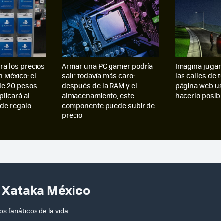
ra los precios
Armar una PC gamer podría
Imagina jugar
n México: el
salir todavía más caro:
las calles de 
de 20 pesos
después de la RAM y el
página web u
plicará al
almacenamiento, este
hacerlo posib
 de regalo
componente puede subir de
precio
n Xataka México
s fanáticos de la vida