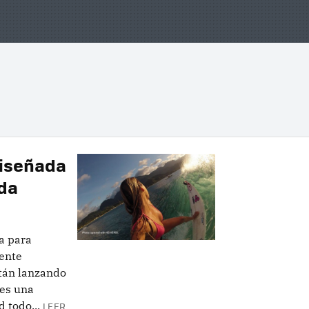
diseñada
ida
a para
mente
tán lanzando
es una
 todo...
LEER