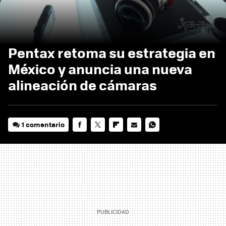
Pentax retoma su estrategia en
México y anuncia una nueva
alineación de cámaras
1 comentario
FACEBOOK
TWITTER
FLIPBOARD
E-
WHATSAPP
MAIL