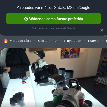
Ya puedes ver más de Xataka MX en Google
MENÚ
NUEVO
Añádenos como fuente preferida
SELECCIÓN
GAMING
HOME
AUTO
TERRITORIO SAM
Solo necesitas una cuenta de Google
×
HOY SE HABLA DE
Mercado Libre
Oferta
IA
Playstation
Huawei