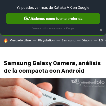
Ya puedes ver más de Xataka MX en Google
SELECCIÓN
GAMING
HOME
AUTO
TERRITORIO SAM
Añádenos como fuente preferida
Solo necesitas una cuenta de Google
×
HOY SE HABLA DE
Mercado Libre
Playstation
Samsung
Xiaomi
LG
Samsung Galaxy Camera, análisis
de la compacta con Android