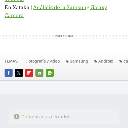
En Xataka |
Análisis de la Samsung Galaxy
Camera
TEMAS
Fotografía y video
Samsung
Android
c
FACEBOOK
TWITTER
FLIPBOARD
E-
WHATSAPP
MAIL
Comentarios cerrados