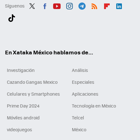
Síguenos
Twit
Fac
You
Inst
Tele
RSS
Flip
Link
ter
ebo
tub
agr
gra
boa
edI
Tikt
ok
e
am
m
rd
n
ok
En Xataka México hablamos de...
Investigación
Análisis
Cazando Gangas Mexico
Especiales
Celulares y Smartphones
Aplicaciones
Prime Day 2024
Tecnología en México
Móviles android
Telcel
videojuegos
México