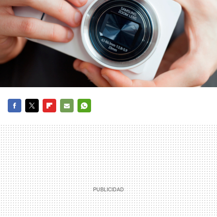
FACEBOOK
TWITTER
FLIPBOARD
E-
WHATSAPP
MAIL